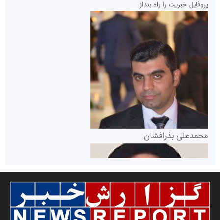
پروفایل خبریت را راه بنداز
سازمان بورس و اوراق بهادار
مرجع اخبار موثق در بازارسرمایه
پایگاه خبری گفتمان یزد
محمدعلی بذرافشان
سازمان صنعت،معدن و تجارت