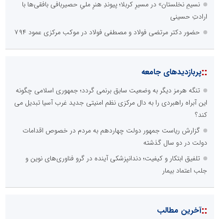
نسیمِ نخلستان» در مسیرِ کربلا؛ پیوندِ هنرِ ملیِ حصیربافی بافقی‌ها با
ارادتِ حسینی
حضور دکتر مرتضی فولاد و مصطفی فولاد در موکب مرکزی عمود ۷۹۴
::
پربازدیدهای جامعه
تنگه هرمز دیگر به وضعیت سابق برنمی گردد؛ جمهوری اسلامی چگونه
این آبراه راهبردی را به دال مرکزی نظم امنیتی جدید غرب آسیا تبدیل می
کند؟
گزارش ریاست جمهور دولت چهاردهم به مردم در خصوص اقدامات
دولت در دو سال گذشته
تلفیق ابتکار و کیفیت؛ دندانپزشکی آینده در گرو فناوری‌های نوین و
جلب اعتماد بیمار
::
آخرین مطالب