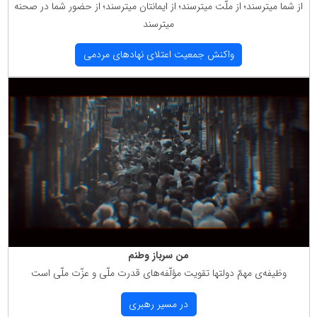
از شما میترسند؛ از ملّت میترسند؛ از ایمانتان میترسند؛ از حضور شما در صحنه
میترسند
واكنش جمعیت اعتلای نهادهای مردمی
من سرباز وطنم
وظیفه‌ی مهمّ دولتها تقویت مؤلّفه‌های قدرت ملّی و عزّت ملّی است
در مسیر رهبری