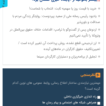
پ
3
ر
و
ن
د
ه
خرید با قیمت روز یا سهمیه ثابت: انتخاب با شماست!
یادبود رئیس رسانه ملی از سعید پیردوست: روایتگر زندگی مردم با
صداقت و باورپذیر
اردوغان پس از گفت‌وگو با ترامپ: اقدامات خلاف حقوق بین‌الملل در
ونزوئلا را تأیید نمی‌کنیم
ارز ترجیحی قطع نشده، روش پرداخت آن تغییر کرده است /
تعیین‌تکلیف حقوق کارگران در ماه‌های آینده
تجلیل از برنامه‌ریزان و دستیاران کارگردان سینما
نظرسنجی
مهمترین نیازمندی ساختار اطلاع رسانی روابط عمومی های نوین کدام
گزینه است؟
راه اندازی خبرگزاری داخلی
همراهی شبکه های اجتماعی و پیام رسان ها