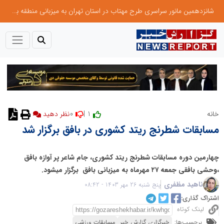
شانزدهمین مانور سراسری طرح مهتاب در استان تهران به میزبانی منطقه برق لواسان
0
1 |
خانه
مسابقات شطرنج ریتد کشوری در بافق برگزار شد
چهارمین دوره مسابقات شطرنج ریتد کشوری، جام شاعر پر آوازه بافق
،وحشی بافقی جمعه ۲۷ مهرماه به میزبانی بافق برگزار میشود.
ناهید مظفری
پنج شنبه 26 مهر 1403 - 08:42
اشتراک گذاری:
لینک کوتاه
برچسب‌ها:
خبرگزاری گزارش خبر
مسابقات ورزشی