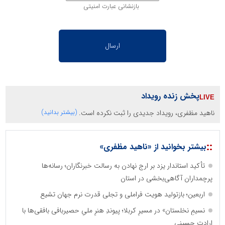
بازنشانی عبارت امنیتی
پخش زنده رویداد
ناهید مظفری، رویداد جدیدی را ثبت نکرده است.
(بیشتر بدانید)
::
بیشتر بخوانید از «ناهید مظفری»
تأکید استاندار یزد بر ارج نهادن به رسالت خبرنگاران؛ رسانه‌ها
پرچمداران آگاهی‌بخشی در استان
اربعین؛ بازتولید هویت فراملی و تجلی قدرت نرم جهان تشیع
نسیمِ نخلستان» در مسیرِ کربلا؛ پیوندِ هنرِ ملیِ حصیربافی بافقی‌ها با
ارادتِ حسینی