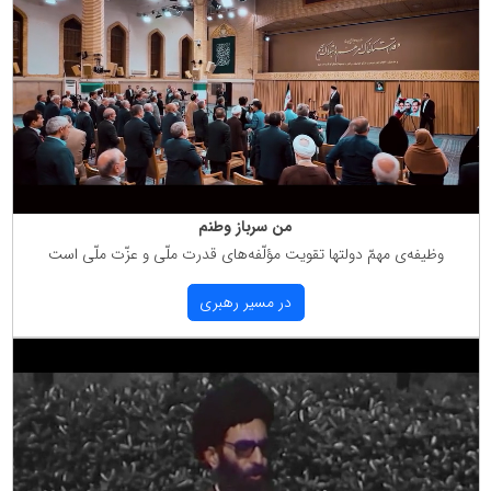
من سرباز وطنم
وظیفه‌ی مهمّ دولتها تقویت مؤلّفه‌های قدرت ملّی و عزّت ملّی است
در مسیر رهبری