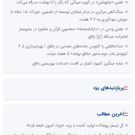
طنین «چاووشی» در کویر؛ میراثی که زائر را تا بهشت بدرقه می‌کند
سنگ‌آهن مرکزی در مدار شتابان توسعه؛ از تضمین خوراک ۱۵ ساله تا
جهش سودآوری به ۶.۲ همت
طنینِ وحی در «دارالشجاعه»؛ حماسهی قرآن و عاشورا در سایهسارِ
امامزاده عبدالله (ع) بافق
خداحافظی با کابوس جاده‌های معدنی در بافق / بهره‌برداری از ۶
کیلومتر باند دوم محور «بافق-بهاباد» تا هفته دولت
سایه سنگین کمبود اعتبار بر قامت خدمات بهزیستی بافق
::
پربازدیدهای یزد
::
آخرین مطالب
ال ایستر پوشاک؛ تولید کننده با برند «نوزاد امروز، نابغه فردا»