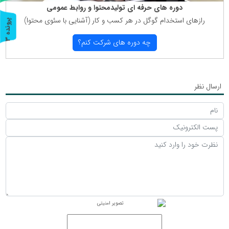
دوره های حرفه ای تولیدمحتوا و روابط عمومی
رازهای استخدام گوگل در هر كسب و كار (آشنایی با سئوی محتوا)
پ
3
ر
و
ن
د
ه
چه دوره های شركت كنم؟
ارسال نظر