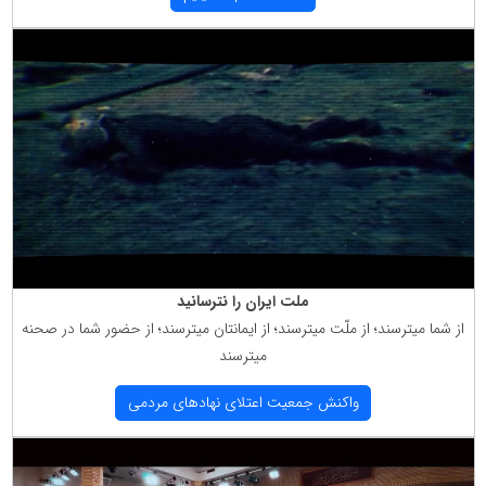
ملت ایران را نترسانید
از شما میترسند؛ از ملّت میترسند؛ از ایمانتان میترسند؛ از حضور شما در صحنه
میترسند
واكنش جمعیت اعتلای نهادهای مردمی