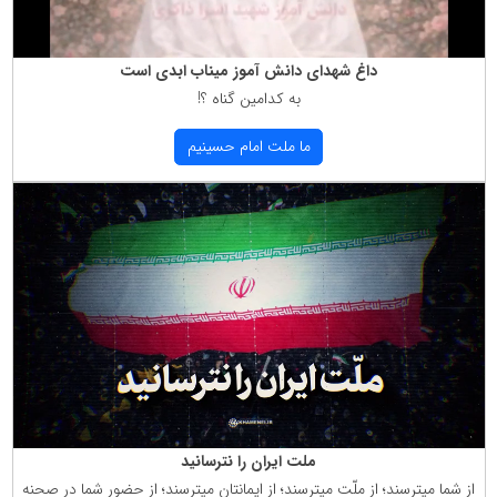
داغ شهدای دانش آموز میناب ابدی است
به كدامین گناه ؟!
ما ملت امام حسینیم
ملت ایران را نترسانید
از شما میترسند؛ از ملّت میترسند؛ از ایمانتان میترسند؛ از حضور شما در صحنه