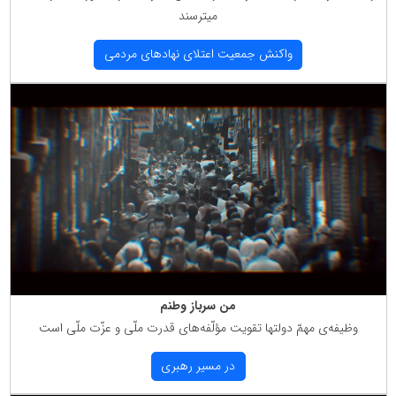
میترسند
واكنش جمعیت اعتلای نهادهای مردمی
من سرباز وطنم
وظیفه‌ی مهمّ دولتها تقویت مؤلّفه‌های قدرت ملّی و عزّت ملّی است
در مسیر رهبری