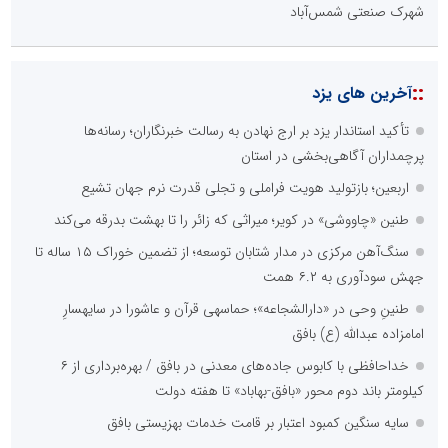
شهرک صنعتی شمس‌آباد
::
آخرین های یزد
تأکید استاندار یزد بر ارج نهادن به رسالت خبرنگاران؛ رسانه‌ها
پرچمداران آگاهی‌بخشی در استان
اربعین؛ بازتولید هویت فراملی و تجلی قدرت نرم جهان تشیع
طنین «چاووشی» در کویر؛ میراثی که زائر را تا بهشت بدرقه می‌کند
سنگ‌آهن مرکزی در مدار شتابان توسعه؛ از تضمین خوراک ۱۵ ساله تا
جهش سودآوری به ۶.۲ همت
طنینِ وحی در «دارالشجاعه»؛ حماسهی قرآن و عاشورا در سایهسارِ
امامزاده عبدالله (ع) بافق
خداحافظی با کابوس جاده‌های معدنی در بافق / بهره‌برداری از ۶
کیلومتر باند دوم محور «بافق-بهاباد» تا هفته دولت
سایه سنگین کمبود اعتبار بر قامت خدمات بهزیستی بافق