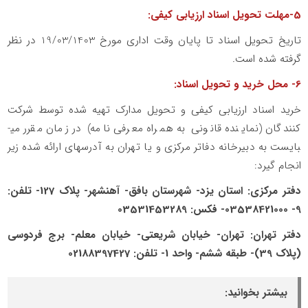
5-مهلت تحویل اسناد ارزیابی کیفی:
تاریخ تحویل اسناد تا پایان وقت اداری مورخ 19/03/1403 در نظر
گرفته شده است.
6- محل خرید و تحویل اسناد:
خرید اسناد ارزیابی کیفی و تحویل مدارک تهیه شده توسط شرکت
کنندگان (نماینده قانونی به همراه معرفی نامه) در زمان مقرر می­
بایست به دبیرخانه دفاتر مرکزی و یا تهران به آدرس­های ارائه شده زیر
انجام گیرد:
دفتر مرکزی: استان یزد- شهرستان بافق- آهنشهر- پلاک 127- تلفن:
9- 03538421000- فکس: 03531453289
دفتر تهران: تهران- خیابان شریعتی- خیابان معلم- برج فردوسی
(پلاک 39)- طبقه ششم- واحد 1- تلفن: 02188397427
بیشتر بخوانید: