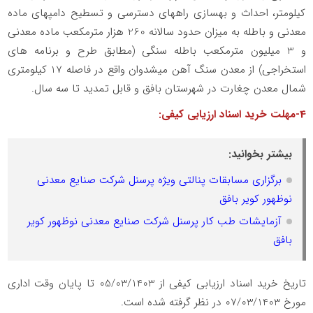
کیلومتر، احداث و بهسازی راه­های دسترسی و تسطیح دامپ­های ماده
معدنی و باطله به میزان حدود سالانه 260 هزار مترمکعب ماده معدنی
و 3 میلیون مترمکعب باطله سنگی (مطابق طرح و برنامه های
استخراجی) از معدن سنگ آهن میشدوان واقع در فاصله 17 کیلومتری
شمال معدن چغارت در شهرستان بافق و قابل تمدید تا سه سال.
4-مهلت خرید اسناد ارزیابی کیفی:
بیشتر بخوانید:
برگزاری مسابقات پنالتی ویژه پرسنل شرکت صنایع معدنی
نوظهور کویر بافق
آزمایشات طب کار پرسنل شرکت صنایع معدنی نوظهور کویر
بافق
تاریخ خرید اسناد ارزیابی کیفی از 05/03/1403 تا پایان وقت اداری
مورخ 07/03/1403 در نظر گرفته شده است.