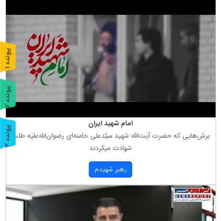
پ
1
ر
و
ن
د
ه
پ
2
ر
و
ن
د
ه
امام شهید ایران
پ
3
برش‌هایی كه حضرت آیت‌الله شهید سیّدعلی خامنه‌ای رضوان‌الله‌علیه طلب
شهادت میكردند
ر
و
ن
د
ه
رهبر شهیدم