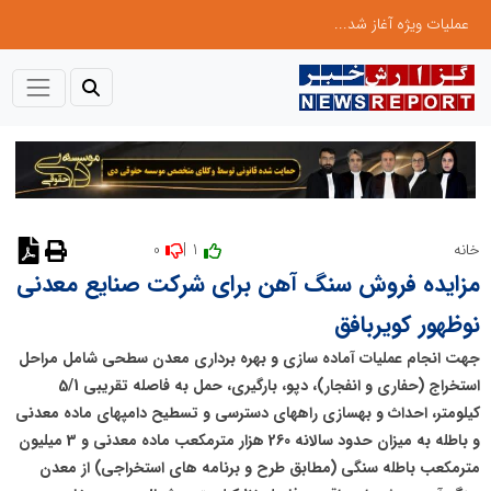
عملیات ویژه آغاز شد...
0
1 |
خانه
مزایده فروش سنگ آهن برای شرکت صنایع معدنی
نوظهور کویربافق
جهت انجام عملیات آماده سازی و بهره برداری معدن سطحی شامل مراحل
استخراج (حفاری و انفجار)، دپو، بارگیری، حمل به فاصله تقریبی 5/1
کیلومتر، احداث و بهسازی راه­های دسترسی و تسطیح دامپ­های ماده معدنی
و باطله به میزان حدود سالانه 260 هزار مترمکعب ماده معدنی و 3 میلیون
مترمکعب باطله سنگی (مطابق طرح و برنامه های استخراجی) از معدن