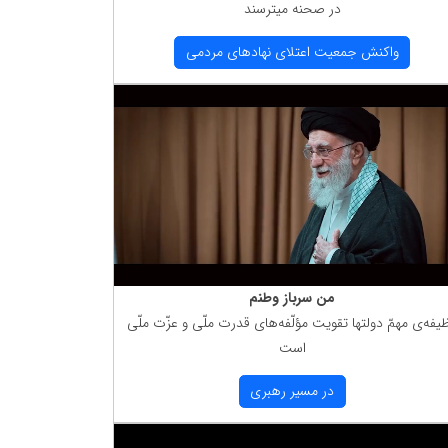
در صحنه میترسند
واكنش جمعیت اعتلای نهادهای مردمی
من سرباز وطنم
یفه‌ی مهمّ دولتها تقویت مؤلّفه‌های قدرت ملّی و عزّت ملّی
است
در مسیر رهبری