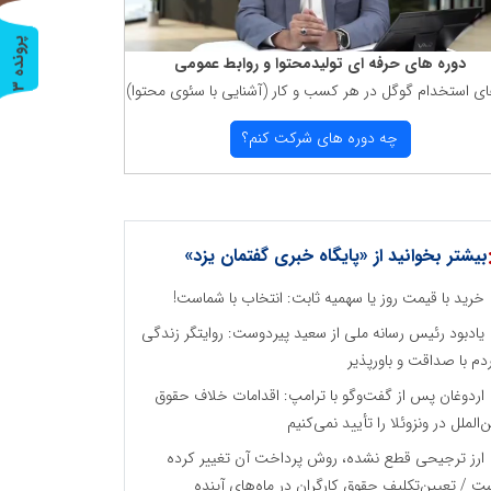
پ
3
دوره های حرفه ای تولیدمحتوا و روابط عمومی
ای استخدام گوگل در هر كسب و كار (آشنایی با سئوی محتوا)
ر
و
ن
د
ه
چه دوره های شركت كنم؟
بیشتر بخوانید از «پایگاه خبری گفتمان یزد»
خرید با قیمت روز یا سهمیه ثابت: انتخاب با شماست!
یادبود رئیس رسانه ملی از سعید پیردوست: روایتگر زندگی
دم با صداقت و باورپذیر
اردوغان پس از گفت‌وگو با ترامپ: اقدامات خلاف حقوق
ن‌الملل در ونزوئلا را تأیید نمی‌کنیم
ارز ترجیحی قطع نشده، روش پرداخت آن تغییر کرده
ت / تعیین‌تکلیف حقوق کارگران در ماه‌های آینده