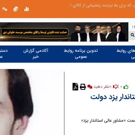
صنعت چوب؛ هنر، خلاقیت و اشتغال در کنار هم، که برای بقا نیازمند پشتیبانی از کالای ایرانی است
ای روابط
تدوین برنامه روابط
آکادمی گزارش
دستیا
ی
عمومی
خبر
عم
0
0 |
نظر دهید
ندار یزد دولت
ت «مشاور عالی استاندار یزد»