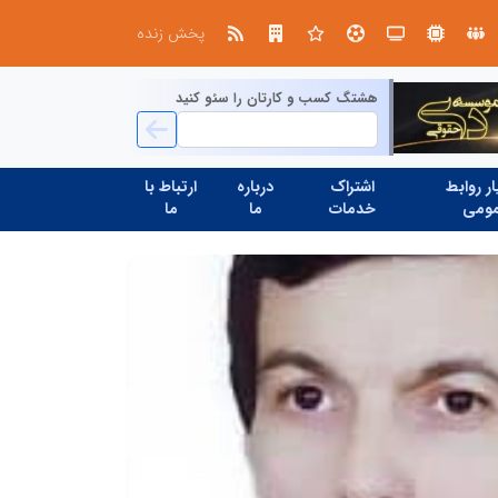
از کشف استعدادهای ناب تا پرورش آن‌ها با رویکردهای نوآورانه؛ مسیر تحول‌آفرین شنای ایران در سطح جهانی
پخش زنده
هشتگ کسب و کارتان را سئو کنید
ر روابط
اشتراک
درباره
ارتباط با
ومی
خدمات
ما
ما