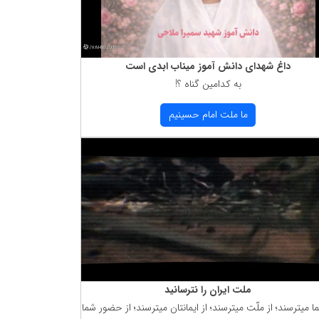
داغ شهدای دانش آموز میناب ابدی است
به كدامین گناه ؟!
ما ملت امام حسینیم
ملت ایران را نترسانید
ما میترسند؛ از ملّت میترسند؛ از ایمانتان میترسند؛ از حضور شما