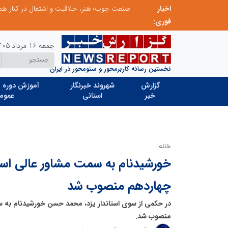
رس فردا
اخبار
فوری:
جمعه 16 مرداد 1405
نخستین رسانه کاربرمحور و سئومحور در ایران
گزارش
شهروند خبرنگار
آموزش دوره ه
خبر
استانی
عموم
خانه
خورشیدنام به سمت مشاور عالی استا
چهاردهم منصوب شد
در حکمی از سوی استاندار یزد، محمد حسن خورشیدنام به سم
منصوب شد.