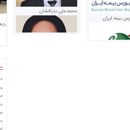
محمدعلی بذرافشان
رس بیمه ایران
رازه
::
مریم حاج نوروز نظری
 و اوراق بهادار
مر
ثق در بازارسرمایه
بی
اس