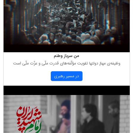
من سرباز وطنم
وظیفه‌ی مهمّ دولتها تقویت مؤلّفه‌های قدرت ملّی و عزّت ملّی است
در مسیر رهبری