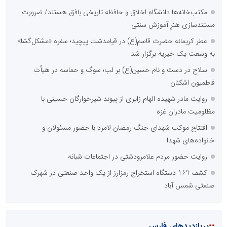
مکتب‌خانه‌ها دانشگاهِ اخلاق و حافظه تاریخی بافق هستند/ ضرورت
مستندسازی هنرِ آموزش سنتی
عطر کریمانه حضرت قاسم(ع) در قیامدشت پیچید؛ سفره «مشکل‌گشا»
به وسعت یک خیریه برگزار شد
سلاح در دست و نام حسین(ع) بر لب؛ سوگ و حماسه در هیأت
فاطمیون اشکنان
روایت مادر شهیده الهام زایری از پیوند شیرخوارگان حسینی با
مظلومیت مادران غزه
افتتاح موکب شهدای جنگ رمضان لامرد با حضور مسئولان و
خانواده‌های شهدا
روایت حضور مردم علامرودشتی در اجتماعات شبانه
کشف 169 دستگاه استخراج رمزارز از یک واحد صنعتی در شهرک
صنعتی شمس آباد
::
پربازدیدهای فارس