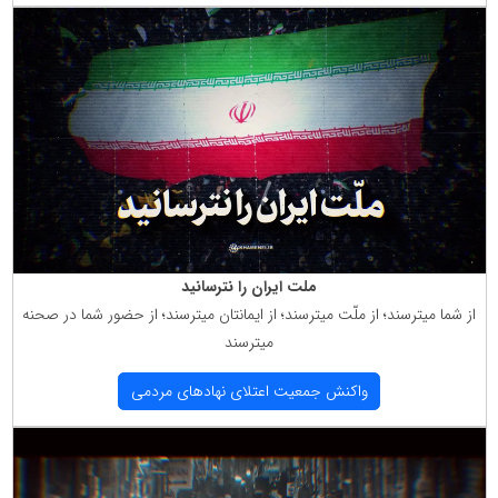
ملت ایران را نترسانید
از شما میترسند؛ از ملّت میترسند؛ از ایمانتان میترسند؛ از حضور شما در صحنه
میترسند
واكنش جمعیت اعتلای نهادهای مردمی