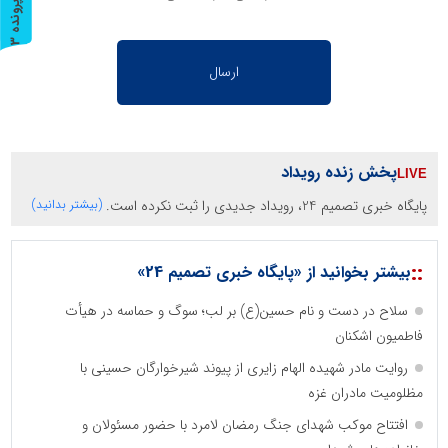
پ
3
ر
و
ن
د
ه
پخش زنده رویداد
پایگاه خبری تصمیم 24، رویداد جدیدی را ثبت نکرده است.
(بیشتر بدانید)
::
بیشتر بخوانید از «پایگاه خبری تصمیم 24»
سلاح در دست و نام حسین(ع) بر لب؛ سوگ و حماسه در هیأت
فاطمیون اشکنان
روایت مادر شهیده الهام زایری از پیوند شیرخوارگان حسینی با
مظلومیت مادران غزه
افتتاح موکب شهدای جنگ رمضان لامرد با حضور مسئولان و