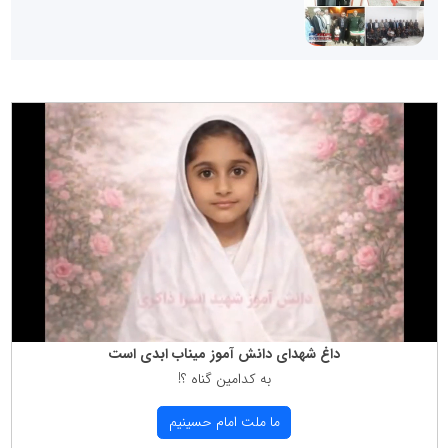
داغ شهدای دانش آموز میناب ابدی است
به كدامین گناه ؟!
ما ملت امام حسینیم