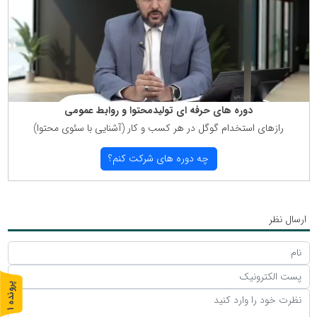
دوره های حرفه ای تولیدمحتوا و روابط عمومی
رازهای استخدام گوگل در هر كسب و كار (آشنایی با سئوی محتوا)
چه دوره های شركت كنم؟
ارسال نظر
پ
1
ر
و
ن
د
ه