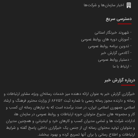
اخبار سازمان‌ها و شرکت‌ها
آهن و فولاد غدیر ایرانیان
دسترسی سریع
تامین آهن اسفنجی تولیدکنندگان فولاد در کشور
شهروند خبرنگار استانی
آموزش دوره های روابط عمومی
پایگاه اطلاع رسانی اعتلای نهادهای مردمی
تدوین برنامه روابط عمومی
مسعودصادقی
آکادمی گزارش خبر
دستیار روابط عمومی
ارتباط با ما
درباره گزارش خبر
خبرگزاری گزارش خبر به عنوان ارائه دهنده میز خدمات رسانه‌ای ویژه، مشاور ارتباطات و
رسانه و دارنده مجوز رسانه رسمی با شماره ثبت 86752 از وزارت محترم فرهنگ و ارشاد
تریبون
اسلامی جمهوری اسلامی ایران، در صدد برآمده است که به نیازهای رسانه ای کسب و
انتشار گسترده محتوا در رسانه گزارش خبر
کار و مجموعه های متبوع متولیان حوزه ارتباطات و روابط عمومی در سازمان ها،
ادارات، شرکت ها و تمامی مدیران کسب و کارهای خرد و اینترنتی و همچنین مدیران
پایگاه اطلاع رسانی دریا و نفت
و متولیان تولید محتوای رسانه ای از جنس یک خبرگزاری داخلی پاسخ گفته و شرایط
محمدعلی کرمعلی
ارتباطات و اطلاع رسانی را برای آنها تسریع کرده و بهبود ببخشد.