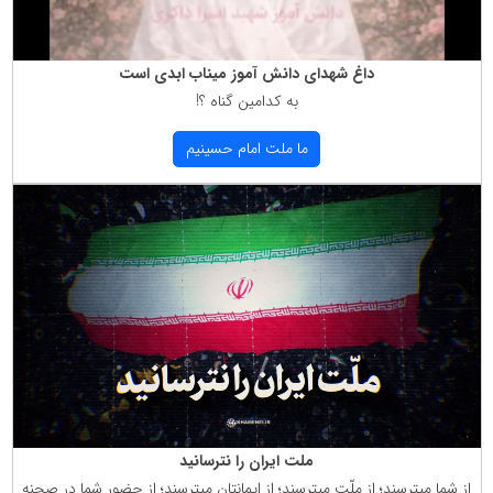
داغ شهدای دانش آموز میناب ابدی است
به كدامین گناه ؟!
ما ملت امام حسینیم
ملت ایران را نترسانید
از شما میترسند؛ از ملّت میترسند؛ از ایمانتان میترسند؛ از حضور شما در صحنه