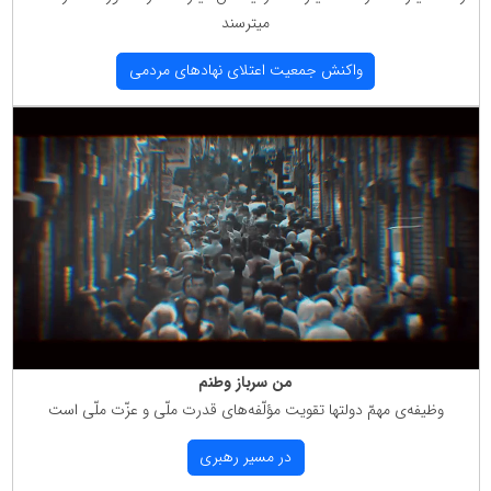
میترسند
واكنش جمعیت اعتلای نهادهای مردمی
من سرباز وطنم
وظیفه‌ی مهمّ دولتها تقویت مؤلّفه‌های قدرت ملّی و عزّت ملّی است
در مسیر رهبری