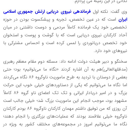
نکاتی در این زمینه می پردازم.
وی گفت: نکته اول
فرماندهی نیروی دریایی ارتش جمهوری اسلامی
ایران
است که در عین تخصص، تجربه و پیشکسوت بودن در حوزه
تخصصی خود یک فرمانده کاملاً مردمی و دوست داشتنی در میان
آحاد کارکنان نیروی دریایی است که با گوشت و پوست و استخوان
خود تخصص دریانوردی را لمس کرده است و احساس مشترکی با
نیروهای خود دارد.
سخنگو و دبیر هیئت دولت ادامه داد: مسئله دوم مقام معظم رهبری
(مدظله‎العالی)هم به آن اشاره کردند «نگاه ما می‌توانیم» بود؛ حتی
بعضی از دوستان با تردید به طرح ماموریت ناوگروه ۸۶ نگاه می‌کردند
اما نگاه ما می‌توانیم که یکی از دستاوردهای خیلی خوب این حرکت
بزرگ و در امیر دریادار ایرانی و تک تک اعضای ناو گروه ۸۶ کاملاً
مشهود بود، موجب انجام این ماموریت بزرگ شد؛ خیلی جالب است
آن روزی که من توفیق داشتم مهمان کارکنان ناوگروه ۸۶ بودم کارکنان
ناوگروه خیلی علاقمند بودند که عملیات‌های بزرگتری را انجام دهند؛
نگاه ما می‌توانیم امروز در مجموعه‌های مختلف کشور به ویژه در