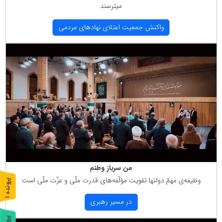
میترسند
واكنش جمعیت اعتلای نهادهای مردمی
من سرباز وطنم
وظیفه‌ی مهمّ دولتها تقویت مؤلّفه‌های قدرت ملّی و عزّت ملّی است
پ
1
ر
و
ن
د
ه
در مسیر رهبری