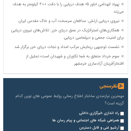
پهپاد انهدامی «باور 5» هدف دریایی را با دقت 400 کیلومتر به هدف
می‌زند
نیروی دریایی ارتش: مدافعان سرسخت آب و خاک مقدس ایران
همکاری‌های استراتژیک در عمق دریای خزر: تلاش‌های نیروی دریایی
برای امنیت جمعی و دیپلماسی دریایی
نشست توجیهی رزمایش مرکب امداد و نجات دریای خزر برگزار شد
سوم خرداد متعلق به شما تکاوران و شهیدان است؛ تجلیل از
افتخارآفرینان آزادسازی خرمشهر
نظرسنجی
مهمترین نیازمندی ساختار اطلاع رسانی روابط عمومی های نوین کدام
گزینه است؟
راه اندازی خبرگزاری داخلی
همراهی شبکه های اجتماعی و پیام رسان ها
آرشیو غنی و قابل دسترس