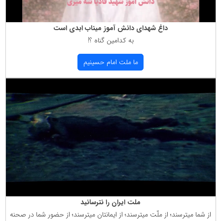
داغ شهدای دانش آموز میناب ابدی است
به كدامین گناه ؟!
ما ملت امام حسینیم
ملت ایران را نترسانید
از شما میترسند؛ از ملّت میترسند؛ از ایمانتان میترسند؛ از حضور شما در صحنه