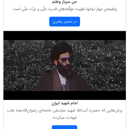
من سرباز وطنم
وظیفه‌ی مهمّ دولتها تقویت مؤلّفه‌های قدرت ملّی و عزّت ملّی است
در مسیر رهبری
امام شهید ایران
برش‌هایی كه حضرت آیت‌الله شهید سیّدعلی خامنه‌ای رضوان‌الله‌علیه طلب
شهادت میكردند