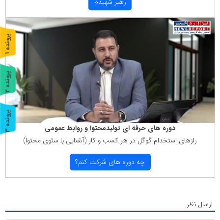
رهبر شهیدم
پ
1
ر
و
ن
د
ه
پ
2
ر
و
ن
د
ه
پ
3
دوره های حرفه ای تولیدمحتوا و روابط عمومی
ر
و
ن
د
ه
رازهای استخدام گوگل در هر كسب و كار (آشنایی با سئوی محتوا)
چه دوره های شركت كنم؟
ارسال نظر