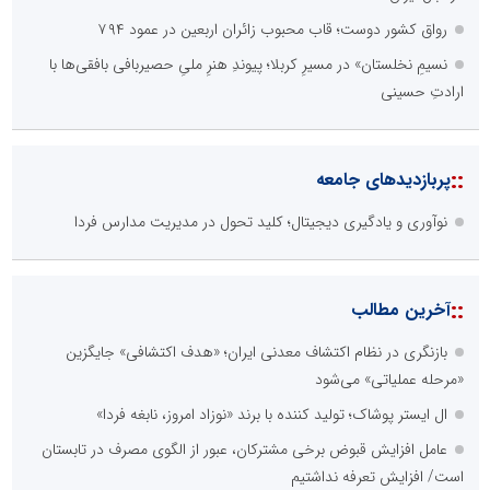
رواق کشور دوست؛ قاب محبوب زائران اربعین در عمود ۷۹۴
نسیمِ نخلستان» در مسیرِ کربلا؛ پیوندِ هنرِ ملیِ حصیربافی بافقی‌ها با
ارادتِ حسینی
::
پربازدیدهای جامعه
نوآوری و یادگیری دیجیتال؛ کلید تحول در مدیریت مدارس فردا
::
آخرین مطالب
بازنگری در نظام اکتشاف معدنی ایران؛ «هدف اکتشافی» جایگزین
«مرحله عملیاتی» می‌شود
ال ایستر پوشاک؛ تولید کننده با برند «نوزاد امروز، نابغه فردا»
عامل افزایش قبوض برخی مشترکان، عبور از الگوی مصرف در تابستان
است/ افزایش تعرفه نداشتیم