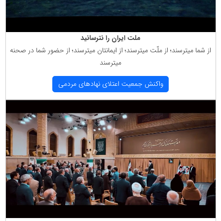
ملت ایران را نترسانید
از شما میترسند؛ از ملّت میترسند؛ از ایمانتان میترسند؛ از حضور شما در صحنه
میترسند
واكنش جمعیت اعتلای نهادهای مردمی