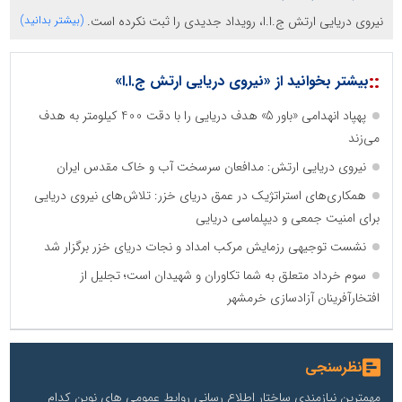
نیروی دریایی ارتش ج.ا.ا، رویداد جدیدی را ثبت نکرده است.
(بیشتر بدانید)
::
بیشتر بخوانید از «نیروی دریایی ارتش ج.ا.ا»
پهپاد انهدامی «باور 5» هدف دریایی را با دقت 400 کیلومتر به هدف
می‌زند
نیروی دریایی ارتش: مدافعان سرسخت آب و خاک مقدس ایران
همکاری‌های استراتژیک در عمق دریای خزر: تلاش‌های نیروی دریایی
برای امنیت جمعی و دیپلماسی دریایی
نشست توجیهی رزمایش مرکب امداد و نجات دریای خزر برگزار شد
سوم خرداد متعلق به شما تکاوران و شهیدان است؛ تجلیل از
افتخارآفرینان آزادسازی خرمشهر
نظرسنجی
مهمترین نیازمندی ساختار اطلاع رسانی روابط عمومی های نوین کدام