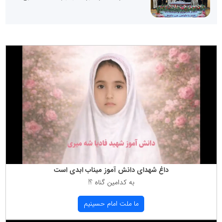
داغ شهدای دانش آموز میناب ابدی است
به كدامین گناه ؟!
ما ملت امام حسینیم