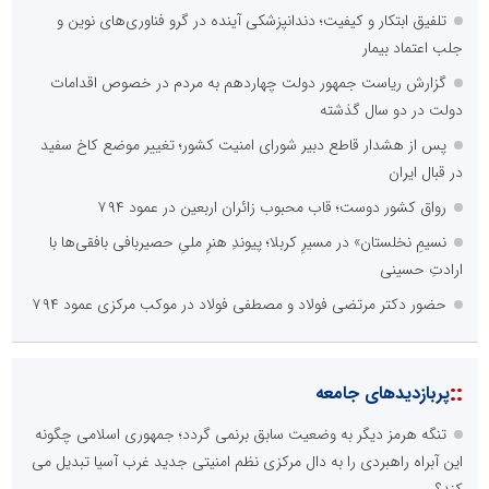
تلفیق ابتکار و کیفیت؛ دندانپزشکی آینده در گرو فناوری‌های نوین و
جلب اعتماد بیمار
گزارش ریاست جمهور دولت چهاردهم به مردم در خصوص اقدامات
دولت در دو سال گذشته
پس از هشدار قاطع دبیر شورای امنیت کشور؛ تغییر موضع کاخ سفید
در قبال ایران
رواق کشور دوست؛ قاب محبوب زائران اربعین در عمود ۷۹۴
نسیمِ نخلستان» در مسیرِ کربلا؛ پیوندِ هنرِ ملیِ حصیربافی بافقی‌ها با
ارادتِ حسینی
حضور دکتر مرتضی فولاد و مصطفی فولاد در موکب مرکزی عمود ۷۹۴
::
پربازدیدهای جامعه
تنگه هرمز دیگر به وضعیت سابق برنمی گردد؛ جمهوری اسلامی چگونه
این آبراه راهبردی را به دال مرکزی نظم امنیتی جدید غرب آسیا تبدیل می