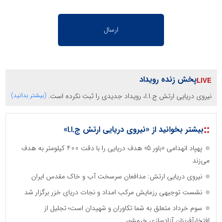
پخش زنده رویداد
نیروی دریایی ارتش ج.ا.ا، رویداد جدیدی را ثبت نکرده است.
(بیشتر بدانید)
::
بیشتر بخوانید از «نیروی دریایی ارتش ج.ا.ا»
پهپاد انهدامی «باور 5» هدف دریایی را با دقت 400 کیلومتر به هدف
می‌زند
نیروی دریایی ارتش: مدافعان سرسخت آب و خاک مقدس ایران
نشست توجیهی رزمایش مرکب امداد و نجات دریای خزر برگزار شد
سوم خرداد متعلق به شما تکاوران و شهیدان است؛ تجلیل از
افتخارآفرینان آزادسازی خرمشهر