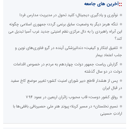
::
آخرین های جامعه
نوآوری و یادگیری دیجیتال؛ کلید تحول در مدیریت مدارس فردا
تنگه هرمز دیگر به وضعیت سابق برنمی گردد؛ جمهوری اسلامی چگونه
این آبراه راهبردی را به دال مرکزی نظم امنیتی جدید غرب آسیا تبدیل می
کند؟
تلفیق ابتکار و کیفیت؛ دندانپزشکی آینده در گرو فناوری‌های نوین و
جلب اعتماد بیمار
گزارش ریاست جمهور دولت چهاردهم به مردم در خصوص اقدامات
دولت در دو سال گذشته
پس از هشدار قاطع دبیر شورای امنیت کشور؛ تغییر موضع کاخ سفید
در قبال ایران
رواق کشور دوست؛ قاب محبوب زائران اربعین در عمود ۷۹۴
نسیمِ نخلستان» در مسیرِ کربلا؛ پیوندِ هنرِ ملیِ حصیربافی بافقی‌ها با
ارادتِ حسینی