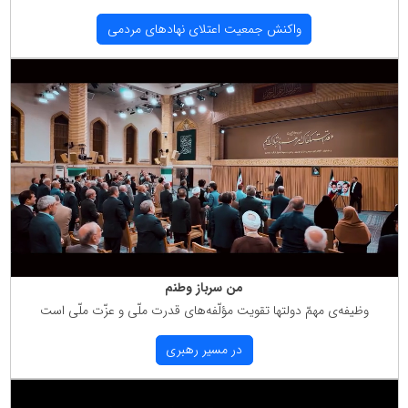
واكنش جمعیت اعتلای نهادهای مردمی
من سرباز وطنم
وظیفه‌ی مهمّ دولتها تقویت مؤلّفه‌های قدرت ملّی و عزّت ملّی است
در مسیر رهبری