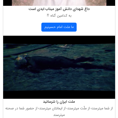
داغ شهدای دانش آموز میناب ابدی است
به كدامین گناه ؟!
ما ملت امام حسینیم
ملت ایران را نترسانید
از شما میترسند؛ از ملّت میترسند؛ از ایمانتان میترسند؛ از حضور شما در صحنه
میترسند