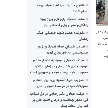
قاتلان جنایت «یکشنبه‌ سیاه بیرم»
اعدام شدند
سقف متحرک پارچه‌ای پیراژ پویا؛
راهکاری مدرن برای فضاهای باز
داد» در
دلنوشته همسر شهید فرهنگی جنگ
تی
رمضان
رار داد
اسامی شهدای حمله آمریکا و رژیم
صهیونیستی به شهرستان لامرد
..
«جنگ تحمیلی سوم» به «دفاع مقدس
سوم» تبدیل شد / حتی در زمان مذاکره،
حضور در خیابان‌ها و میادین ضروری است
تصویب طرح «شکوفایی» برای اعطای
تسهیلات خرد در مؤسسه اعتباری ملل
حرکت جهادی دکتر رضایی در دل سیلاب
کرزا؛ مدیر بهداشت و درمان لامرد جان بر
کف برای نجات بیمار