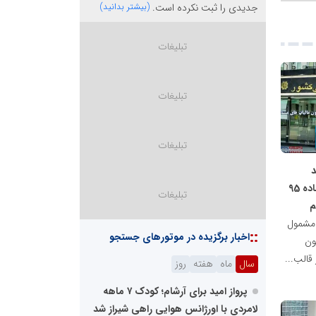
جدیدی را ثبت نکرده است.
(بیشتر بدانید)
د
مشمول مالیات موضوع ماده 95
م
 مشمول
::
اخبار برگزیده در موتورهای جستجو
اده 95 قانون
قالب...
سال
ماه
هفته
روز
پرواز امید برای آرشام؛ کودک ۷ ماهه
لامردی با اورژانس هوایی راهی شیراز شد