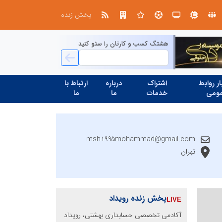
در مدیریت مدارس فردا
پخش زنده
هشتگ کسب و کارتان را سئو کنید
ر روابط
اشتراک
درباره
ارتباط با
ومی
خدمات
ما
ما
msh1995mohammad@gmail.com
تهران
پخش زنده رویداد
آکادمی تخصصی حسابداری بهشتی، رویداد