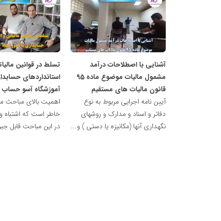
آکادمی
آکادمی
تخصصی
تخصصی
حسابداری
حسابداری
بهشتی
بهشتی
آشنایی با اصطلاحات درآمد
تسلط در قوانین مالیا
مشمول مالیات موضوع ماده 95
استانداردهای حسابدار
قانون مالیات های مستقیم
آموزشگاه آسو حساب 
آیین نامه اجرایی مربوط به نوع
اهمیت بالای مباحث مال
دفاتر و اسناد و مدارک و روشهای
خاطر است که اشتباه و
نگهداری آنها (‌مکانیزه یا دستی ) و...
در این مباحت قابل جبرا