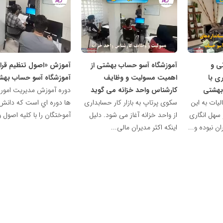
آکادمی
آکادمی
تخصصی
تخصصی
حسابداری
حسابداری
بهشتی
بهشتی
تی و
آموزشگاه آسو حساب بهشتی از
آموزش «اصول تنظیم قرار 
ی با
اهمیت مسولیت و وظایف
آموزشگاه آسو حساب بهش
بهشتی
کارشناس واحد خزانه می گوید
دوره آموزش مديريت امور ق
یات به این
سکوی پرتاپ به بازار کار حسابداری
ها دوره اي است که دانش
 سهل انگاری
از واحد خزانه آغاز می شود. دلیل
آموختگان را با کليه اصول و.
ن نبوده و...
اینکه اکثر مدیران مالی...