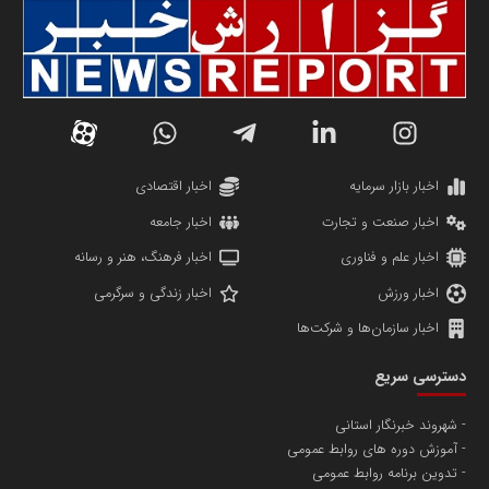
سازمان صنعت،معدن و تجارت
دانشگاه سئوی ایران
مریم حاج نوروز نظری
اخبار بازار سرمایه
اخبار اقتصادی
اخبار صنعت و تجارت
اخبار جامعه
اخبار علم و فناوری
اخبار فرهنگ، هنر و رسانه
اخبار ورزش
اخبار زندگی و سرگرمی
اخبار سازمان‌ها و شرکت‌ها
آهن و فولاد غدیر ایرانیان
دسترسی سریع
تامین آهن اسفنجی تولیدکنندگان فولاد در کشور
شهروند خبرنگار استانی
آموزش دوره های روابط عمومی
پایگاه اطلاع رسانی اعتلای نهادهای مردمی
تدوین برنامه روابط عمومی
مسعودصادقی