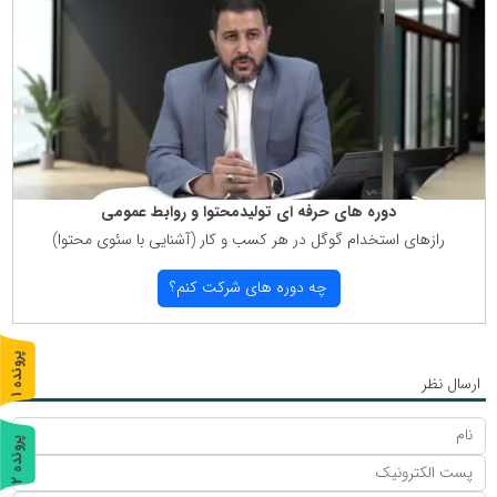
دوره های حرفه ای تولیدمحتوا و روابط عمومی
رازهای استخدام گوگل در هر كسب و كار (آشنایی با سئوی محتوا)
چه دوره های شركت كنم؟
پ
1
ارسال نظر
ر
و
ن
د
ه
پ
2
ر
و
ن
د
ه