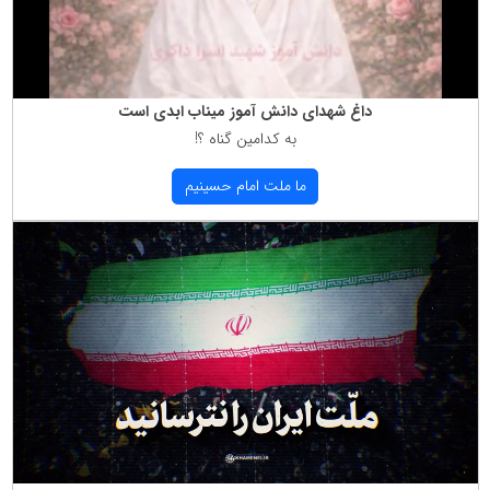
داغ شهدای دانش آموز میناب ابدی است
به كدامین گناه ؟!
ما ملت امام حسینیم