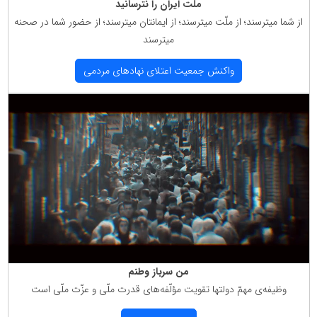
ملت ایران را نترسانید
از شما میترسند؛ از ملّت میترسند؛ از ایمانتان میترسند؛ از حضور شما در صحنه
میترسند
واكنش جمعیت اعتلای نهادهای مردمی
من سرباز وطنم
وظیفه‌ی مهمّ دولتها تقویت مؤلّفه‌های قدرت ملّی و عزّت ملّی است