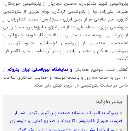
پتروشیمی شهید تندگویان، محسن نجاریان از پتروشیمی خوزستان،
علیرضا علی‌زاده نیا از پتروشیمی لردگان، بهرام عزیزی از پتروشیمی
کارون، امیر چالاکی فر از مبین انرژی خلیج‌فارس، سجاد کشاورزیان از
پتروشیمی نوری، عبدالله علی‌پناه از فجر انرژی خلیج‌فارس، حمید زارعی
از پتروشیمی ارومیه، محمد مقومی از پالایش گاز هویزه خلیج‌فارس،
غلامحسین معصومی از پتروشیمی گچساران، محمود کریمی از
پتروشیمی هنگام و مجتبی آزادی از پلیمر آریاساسول مورد تقدیر قرار
گرفتند.
گفتنی است، سومین همایش
و نمایشگاه بین‌المللی ایران پتروکم
از
۱۶ دی به مدت سه روز و باهدف توسعه و حمایت حداکثری ساخت
داخل در صنعت پتروشیمی در جزیره کیش دایر است.
بیشتر بخوانید:
پتروکم به المپیک زمستانه صنعت پتروشیمی تبدیل شد؛ از
ضرورت عبور از خام‌فروشی تا پیوند با صنایع غذایی و داروسازی
عبور از خام‌فروشی به عصر داده‌محوری؛ ایران‌پتروکم ۱۴۰۴