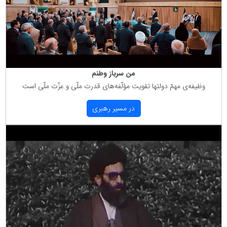
من سرباز وطنم
وظیفه‌ی مهمّ دولتها تقویت مؤلّفه‌های قدرت ملّی و عزّت ملّی است
در مسیر رهبری