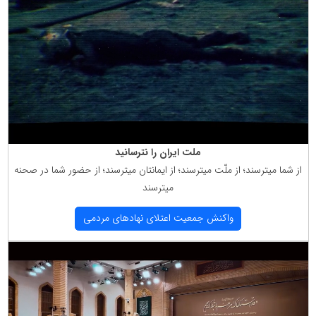
ملت ایران را نترسانید
از شما میترسند؛ از ملّت میترسند؛ از ایمانتان میترسند؛ از حضور شما در صحنه
میترسند
واكنش جمعیت اعتلای نهادهای مردمی