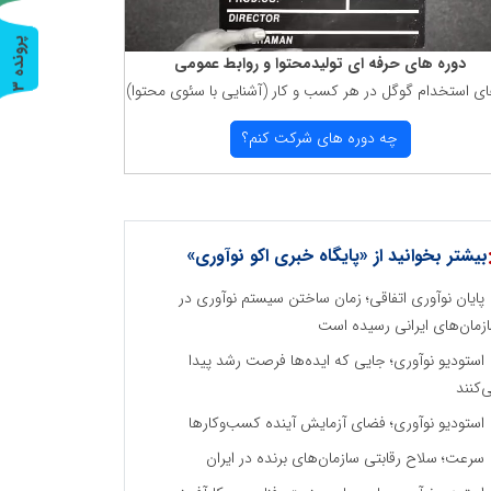
پ
3
دوره های حرفه ای تولیدمحتوا و روابط عمومی
ای استخدام گوگل در هر كسب و كار (آشنایی با سئوی محتوا)
ر
و
ن
د
ه
چه دوره های شركت كنم؟
بیشتر بخوانید از «پایگاه خبری اکو نوآوری»
پایان نوآوری اتفاقی؛ زمان ساختن سیستم نوآوری در
زمان‌های ایرانی رسیده است
استودیو نوآوری؛ جایی که ایده‌ها فرصت رشد پیدا
‌کنند
استودیو نوآوری؛ فضای آزمایش آینده کسب‌وکارها
سرعت؛ سلاح رقابتی سازمان‌های برنده در ایران