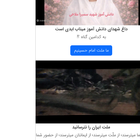
داغ شهدای دانش آموز میناب ابدی است
به كدامین گناه ؟!
ما ملت امام حسینیم
ملت ایران را نترسانید
ما میترسند؛ از ملّت میترسند؛ از ایمانتان میترسند؛ از حضور شما