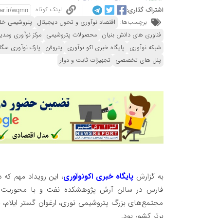
لینک کوتاه
اشتراک گذاری:
برچسب‌ها:
اقتصاد نوآوری و تحول دیجیتال
پتروشیمی خل
فناوری های دانش بنیان
محصولات پتروشیمی
مرکز نوآوری ومدی
شبکه نوآوری
پایگاه خبری اکو نوآوری
پتروفن
پارک نوآوری سگا
پنل های تخصصی
تجهیزات ثابت و دوار
به گزارش
پایگاه خبری اکونوآوری
فارس در سالن آرش پژوهشکده نفت و با محوریت سیاست
مجتمع‌های بزرگ پتروشیمی نوری، ارغوان گستر ایلام، پ
برتر کشور بود.