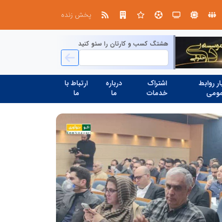
صنعت چوب؛ هنر، خلاقیت و اشتغال در کنار هم، که برای بقا نیازمند پشتیبانی از کالای ایرانی است
پخش زنده
هشتگ کسب و کارتان را سئو کنید
ر روابط
اشتراک
درباره
ارتباط با
ومی
خدمات
ما
ما