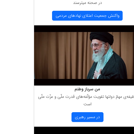
در صحنه میترسند
واكنش جمعیت اعتلای نهادهای مردمی
من سرباز وطنم
یفه‌ی مهمّ دولتها تقویت مؤلّفه‌های قدرت ملّی و عزّت ملّی
است
در مسیر رهبری