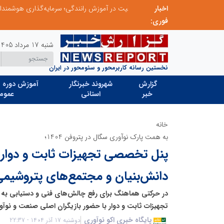
اخبار
نوآوری و خلاقیت در آموزش رانندگی؛ سرمایه‌گذاری هوشمندانه برای کاهش آسیب‌های اجتماعی و ارتقای ایمنی جامعه
نوآوری و یادگیری دیجیتال؛ کلید تحول در مدیر
فوری:
شنبه 17 مرداد 1405
نخستین رسانه کاربرمحور و سئومحور در ایران
گزارش
شهروند خبرنگار
آموزش دوره ه
خبر
استانی
عموم
خانه
به همت پارک نوآوری سگال در پتروفن 1404؛
پنل تخصصی تجهیزات ثابت و دوار 
دانش‌بنیان و مجتمع‌های پتروشیمی 
در حرکتی هماهنگ برای رفع چالش‌های فنی و دستیابی به
تجهیزات ثابت و دوار با حضور بازیگران اصلی صنعت و نوآور
پایگاه خبری اکو نوآوری
دوشنبه 17 آذر 1404 - 22:37