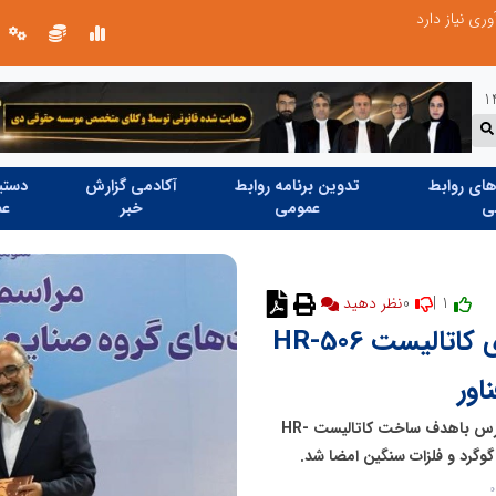
ری نیاز دارد
ای روابط
تدوین برنامه روابط
آکادمی گزارش
دستیا
ی
عمومی
خبر
عم
0
1 |
نظر دهید
پتروکم ۱۴۰۴؛ امضای قرارداد راهبردی کاتالیست HR-506
قرارداد همکاری شرکت‌های پتروشیمی بوعلی سینا و نیتل پارس باهدف ساخت کاتالیست HR-