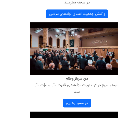
در صحنه میترسند
واكنش جمعیت اعتلای نهادهای مردمی
من سرباز وطنم
یفه‌ی مهمّ دولتها تقویت مؤلّفه‌های قدرت ملّی و عزّت ملّی
است
در مسیر رهبری