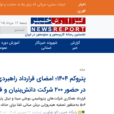
اخبار
توسعه ورزش‌های رزمی و ترویج هرچه بهتر رشته‌های ورزشی، در گرو خلاقیت و نوآوری است
لبنیات سنتی؛ میراثی که برای بقا به حمایت و نوآو
فوری:
جمعه 16 مرداد 1405
نخستین رسانه کاربرمحور و سئومحور در ایران
گزارش
شهروند خبرنگار
آموزش دوره ه
خبر
استانی
عموم
خانه
در حضور ۲۰۰ شرکت دانش‌بنیان و فناور
506 به‌منظور تصفیه هیدروژنی برش میانی نفتا برای حذف گوگرد و فلزات سنگین امضا شد.
پایگاه خبری اکو نوآوری
دوشنبه 24 فروردین 1405 - 04:08