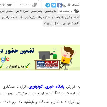
لینک کوتاه
اشتراک گذاری:
برچسب‌ها:
پتروشیمی
پتروشیمی خلیج فارس
صنایع پتر
نفت و گاز و پتروشیمی
نرخ خوراک پتروشیمی ها
شبکه نوآوری
کلینیک نوآوری سگال
پتروکم
به گزارش
پایگاه خبری اکونوآوری
، قرارداد همکاری
کاتالیست HR-506 به‌منظور تصفیه هیدروژنی برش میانی نفتا برای حذف گوگرد و فلزات سنگین امضا شد.
این