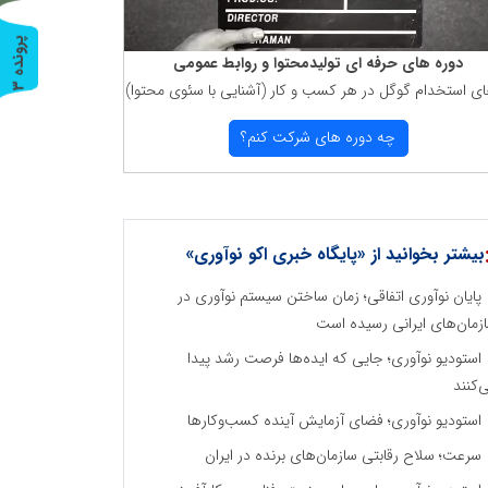
پ
3
دوره های حرفه ای تولیدمحتوا و روابط عمومی
ای استخدام گوگل در هر كسب و كار (آشنایی با سئوی محتوا)
ر
و
ن
د
ه
چه دوره های شركت كنم؟
بیشتر بخوانید از «پایگاه خبری اکو نوآوری»
پایان نوآوری اتفاقی؛ زمان ساختن سیستم نوآوری در
زمان‌های ایرانی رسیده است
استودیو نوآوری؛ جایی که ایده‌ها فرصت رشد پیدا
‌کنند
استودیو نوآوری؛ فضای آزمایش آینده کسب‌وکارها
سرعت؛ سلاح رقابتی سازمان‌های برنده در ایران