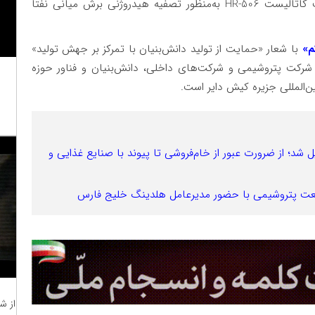
نوربخش، مدیرعامل شرکت نیتل پارس باهدف ساخت کاتالیست HR-506 به‌منظور تصفیه هیدروژنی برش میانی نفتا
م»
با شعار «حمایت از تولید دانش‌بنیان با تمرکز بر جهش تولید»
ز روز سه‌شنبه (۱۶ دی) به مدت ۳ روز با حضور ۲۰۰ شرکت پتروشیمی و شرکت‌های داخلی، دانش‌بنیان و فناور حوزه
شد؛ از ضرورت عبور از خام‌فروشی تا پیوند با صنایع غذایی و
از ش