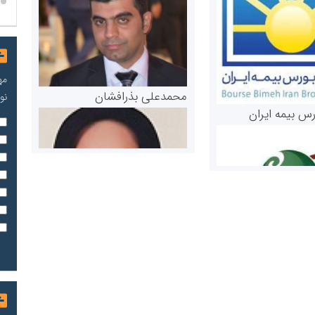
مه
محمدعلی بذرافشان
نو
رس بیمه ایران
مریم حاج نوروز نظری
 و اوراق بهادار
ثق در بازارسرمایه