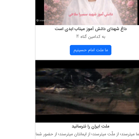
داغ شهدای دانش آموز میناب ابدی است
به كدامین گناه ؟!
ما ملت امام حسینیم
ملت ایران را نترسانید
ما میترسند؛ از ملّت میترسند؛ از ایمانتان میترسند؛ از حضور شما