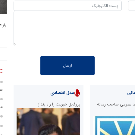
رازه
::
سا
انی
مدل اقتصادی
ابط عمومی صاحب رسانه
پروفایل خبریت را راه بنداز
می