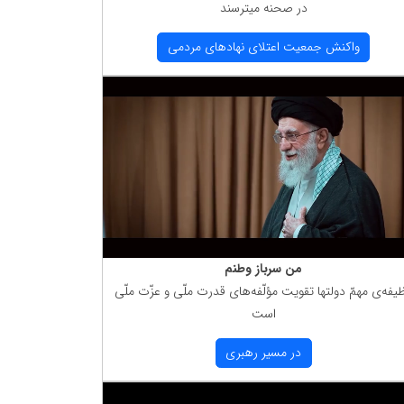
در صحنه میترسند
واكنش جمعیت اعتلای نهادهای مردمی
من سرباز وطنم
یفه‌ی مهمّ دولتها تقویت مؤلّفه‌های قدرت ملّی و عزّت ملّی
است
در مسیر رهبری