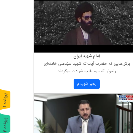
امام شهید ایران
برش‌هایی كه حضرت آیت‌الله شهید سیّدعلی خامنه‌ای
رضوان‌الله‌علیه طلب شهادت میكردند
رهبر شهیدم
پ
1
ر
و
ن
د
ه
پ
2
ر
و
ن
د
ه