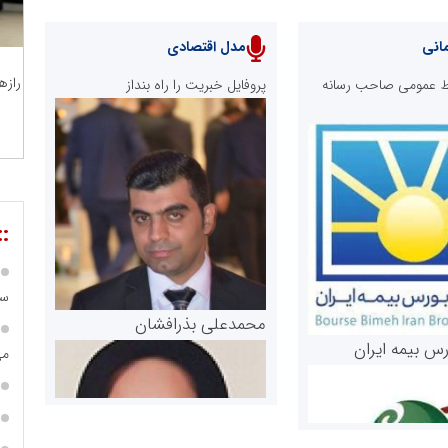
انی
مدل اقتصادی
رازه
ابط عمومی صاحب رسانه
پروفایل خبریت را راه بنداز
::
سا
محمدعلی بذرافشان
رس بیمه ایران
می