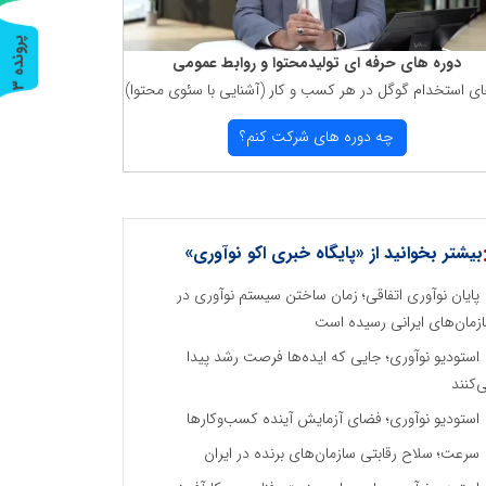
پ
3
دوره های حرفه ای تولیدمحتوا و روابط عمومی
ای استخدام گوگل در هر كسب و كار (آشنایی با سئوی محتوا)
ر
و
ن
د
ه
چه دوره های شركت كنم؟
بیشتر بخوانید از «پایگاه خبری اکو نوآوری»
پایان نوآوری اتفاقی؛ زمان ساختن سیستم نوآوری در
زمان‌های ایرانی رسیده است
استودیو نوآوری؛ جایی که ایده‌ها فرصت رشد پیدا
‌کنند
استودیو نوآوری؛ فضای آزمایش آینده کسب‌وکارها
سرعت؛ سلاح رقابتی سازمان‌های برنده در ایران