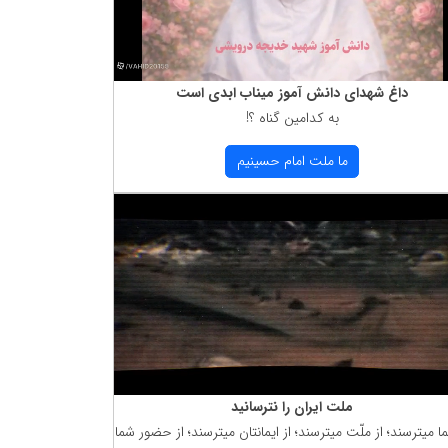
داغ شهدای دانش آموز میناب ابدی است
به كدامین گناه ؟!
ما ملت امام حسینیم
ملت ایران را نترسانید
ما میترسند؛ از ملّت میترسند؛ از ایمانتان میترسند؛ از حضور شما