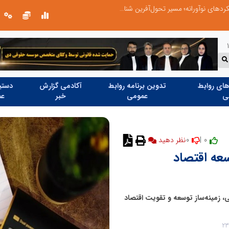
از کشف استعدادهای ناب تا پرورش آن‌ها با رویکردهای نوآورانه؛ مسیر تحول‌آفرین شنای ایران در سطح جهانی
ای روابط
تدوین برنامه روابط
آکادمی گزارش
دستیا
ی
عمومی
خبر
عم
0
0 |
سعه اقتصاد
تی، زمینه‌ساز توسعه و تقویت اقتصاد