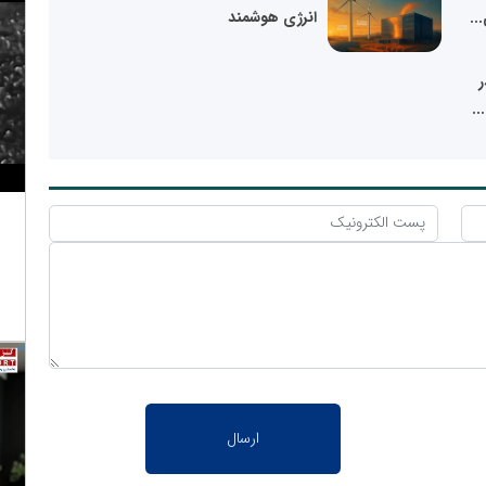
..
انرژی هوشمند
ر
..