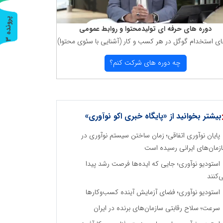
پ
3
دوره های حرفه ای تولیدمحتوا و روابط عمومی
ای استخدام گوگل در هر كسب و كار (آشنایی با سئوی محتوا)
ر
و
ن
د
ه
چه دوره های شركت كنم؟
بیشتر بخوانید از «پایگاه خبری اکو نوآوری»
پایان نوآوری اتفاقی؛ زمان ساختن سیستم نوآوری در
زمان‌های ایرانی رسیده است
استودیو نوآوری؛ جایی که ایده‌ها فرصت رشد پیدا
‌کنند
استودیو نوآوری؛ فضای آزمایش آینده کسب‌وکارها
سرعت؛ سلاح رقابتی سازمان‌های برنده در ایران