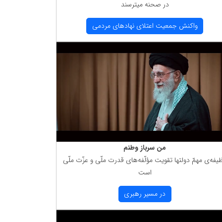
در صحنه میترسند
واكنش جمعیت اعتلای نهادهای مردمی
من سرباز وطنم
یفه‌ی مهمّ دولتها تقویت مؤلّفه‌های قدرت ملّی و عزّت ملّی
است
در مسیر رهبری