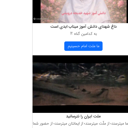
داغ شهدای دانش آموز میناب ابدی است
به كدامین گناه ؟!
ما ملت امام حسینیم
ملت ایران را نترسانید
ما میترسند؛ از ملّت میترسند؛ از ایمانتان میترسند؛ از حضور شما