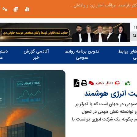
طرحواره های فعال شده در پساجنگ؛ هشدار دکتر یاراحمد: مراقب اخبار زرد و واکنش های هیجانی باشید
ای روابط
تدوین برنامه روابط
آکادمی گزارش
دستیا
ی
عمومی
خبر
عم
0
1 |
نظر دهید
ند هوش مصنوعی در جهان است که با تمرکز بر
بع توانسته نقش مهمی در تحول
نیم چگونه یک شرکت انرژی توانست با