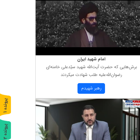
امام شهید ایران
برش‌هایی كه حضرت آیت‌الله شهید سیّدعلی خامنه‌ای
رضوان‌الله‌علیه طلب شهادت میكردند
رهبر شهیدم
پ
1
ر
و
ن
د
ه
پ
2
ر
و
ن
د
ه