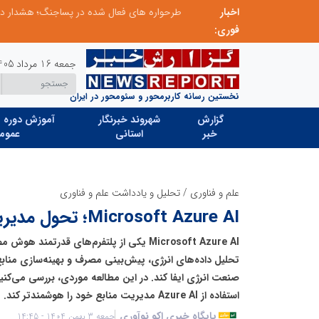
اخبار
ابتکار در ساماندهی فضای مجازی، خلاقیت در حمایت از خدمات صنفی؛ رویکرد نوین اتحادیه کامیون‌داران کرج
فوری:
جمعه 16 مرداد 1405
نخستین رسانه کاربرمحور و سئومحور در ایران
گزارش
شهروند خبرنگار
آموزش دوره ه
خبر
استانی
عموم
علم و فناوری
/
تحلیل و یادداشت علم و فناوری
Microsoft Azure AI؛ تحول مدیریت انرژی هوشمند
Microsoft Azure AI یکی از پلتفرم‌های قدرتم
تحلیل داده‌های انرژی، پیش‌بینی مصرف و بهینه‌سازی منا
صنعت انرژی ایفا کند. در این مطالعه موردی، بررسی می‌ک
استفاده از Azure AI مدیریت منابع خود را هوشمندتر کند.
پایگاه خبری اکو نوآوری
جمعه 3 بهمن 1404 - 14:45