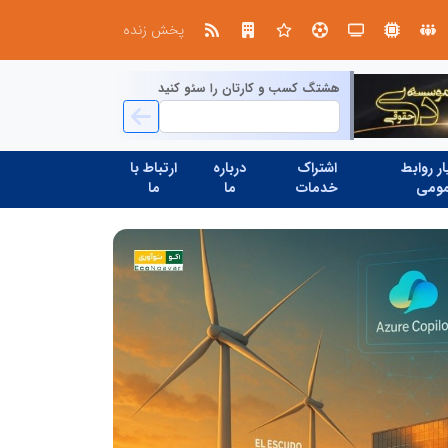
صنعت چوب؛ هنر، خلاقیت و اشتغال در کنار هم، که برای بقا نیازمند پشتیبانی از کالای ایرانی است
پخش زنده
هشتگ کسب و کارتان را سئو کنید
ر روابط
اشتراک
درباره
ارتباط با
ومی
خدمات
ما
ما