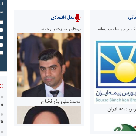
اص
عم
انی
مدل اقتصادی
ابط عمومی صاحب رسانه
پروفایل خبریت را راه بنداز
::
محمدعلی بذرافشان
آن
رس بیمه ایران
اق