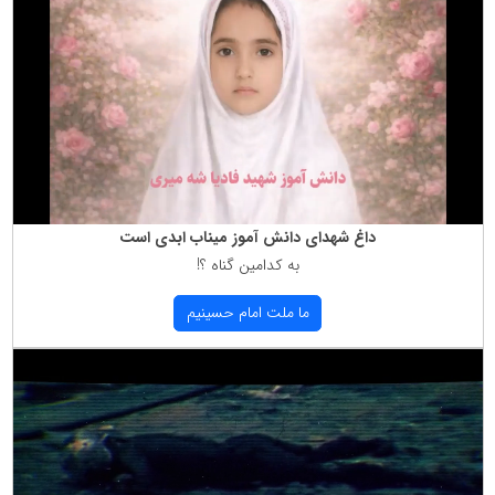
داغ شهدای دانش آموز میناب ابدی است
به كدامین گناه ؟!
ما ملت امام حسینیم