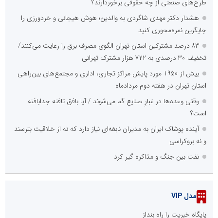
طرح‌های صنعتی از چه حقوقی برخوردارند؟
هشدار دکتر مهدی شاگردی به والدین؛ هوش هیجانی و خردورزی را
جایگزین نمره‌محوری کنید
۸۳ درصد مشترکین استان تهران الگوی مصرف برق را رعایت می‌کنند/
تخفیف ۳۰ درصدی به ۷۲۲ هزار مشترک تهرانی
بیش از 1950 مورد پایش مراکز تجاری، اداری و مجتمع‌های بین‌راهی
استان تهران در هفته دوم مردادماه
وقتی وعده‌ها در غبارِ صنایع گم می‌شوند / آیا بافق تافته جدابافته
است؟
آینده پوشاک ایران به مدیران نابغه‌ای نیاز دارد که نه از خلاقیت بترسند
و نه بروکراسی
نفت بین جنگ و مذاکره گیر کرد
مدل VIP
پایگاه خبریت را راه بنداز