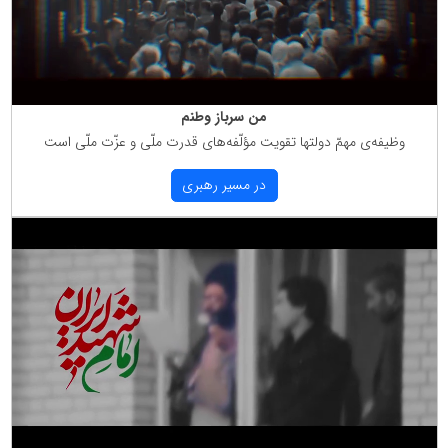
من سرباز وطنم
وظیفه‌ی مهمّ دولتها تقویت مؤلّفه‌های قدرت ملّی و عزّت ملّی است
در مسیر رهبری