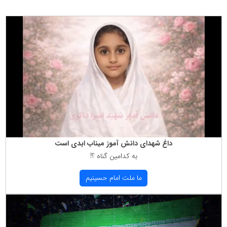
داغ شهدای دانش آموز میناب ابدی است
به كدامین گناه ؟!
ما ملت امام حسینیم