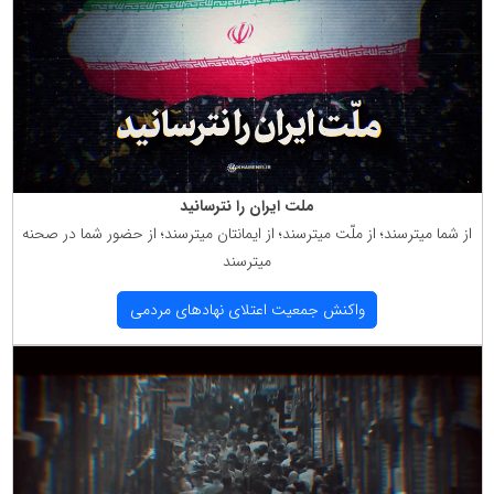
ملت ایران را نترسانید
از شما میترسند؛ از ملّت میترسند؛ از ایمانتان میترسند؛ از حضور شما در صحنه
میترسند
واكنش جمعیت اعتلای نهادهای مردمی