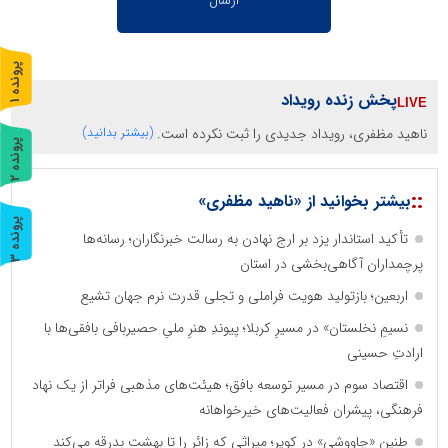
پ
1
پخش زنده رویداد
ر
و
ن
د
ه
ناهید مظفری، رویداد جدیدی را ثبت نکرده است.
(بیشتر بدانید)
پ
2
ر
و
ن
د
ه
::
بیشتر بخوانید از «ناهید مظفری»
پ
3
تأکید استاندار یزد بر ارج نهادن به رسالت خبرنگاران؛ رسانه‌ها
پرچمداران آگاهی‌بخشی در استان
ر
و
ن
د
ه
اربعین؛ بازتولید هویت فراملی و تجلی قدرت نرم جهان تشیع
نسیمِ نخلستان» در مسیرِ کربلا؛ پیوندِ هنرِ ملیِ حصیربافی بافقی‌ها با
ارادتِ حسینی
اقتصاد سوم در مسیر توسعه بافق؛ هیئت‌های مذهبی فراتر از یک نهاد
فرهنگی، پیشران فعالیت‌های خیرخواهانه
طنین «چاووشی» در کویر؛ میراثی که زائر را تا بهشت بدرقه می‌کند