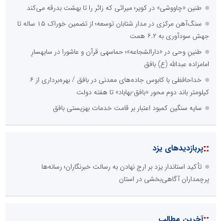
طنین «چاووشی» در کویر؛ میراثی که زائر را تا بهشت بدرقه می‌کند
سنگ‌آهن مرکزی در مدار شتابان توسعه؛ از تضمین خوراک ۱۵ ساله تا
جهش سودآوری به ۶.۲ همت
طنینِ وحی در «دارالشجاعه»؛ حماسهی قرآن و عاشورا در سایهسارِ
امامزاده عبدالله (ع) بافق
خداحافظی با کابوس جاده‌های معدنی در بافق / بهره‌برداری از ۶
کیلومتر باند دوم محور «بافق-بهاباد» تا هفته دولت
سایه سنگین کمبود اعتبار بر قامت خدمات بهزیستی بافق
::
پربازدیدهای یزد
تأکید استاندار یزد بر ارج نهادن به رسالت خبرنگاران؛ رسانه‌ها
پرچمداران آگاهی‌بخشی در استان
::
آخرین مطالب