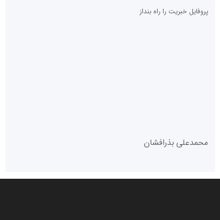
پایگاه خبری نهضت ملی مسکن
پروفایل خبریت را راه بنداز
سازمان بورس و اوراق بهادار
مرجع اخبار موثق در بازارسرمایه
پایگاه خبری گفتمان یزد
محمدعلی بذرافشان
سازمان صنعت،معدن و تجارت