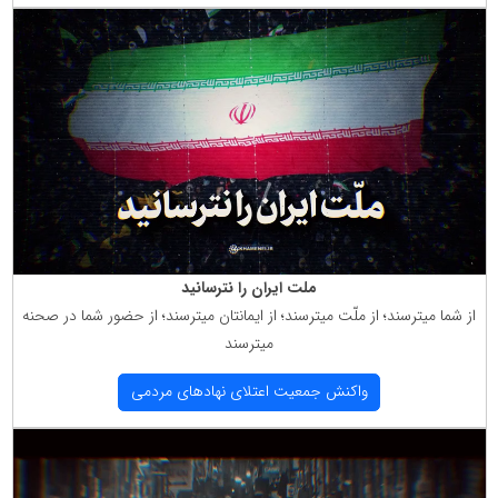
ملت ایران را نترسانید
از شما میترسند؛ از ملّت میترسند؛ از ایمانتان میترسند؛ از حضور شما در صحنه
میترسند
واكنش جمعیت اعتلای نهادهای مردمی