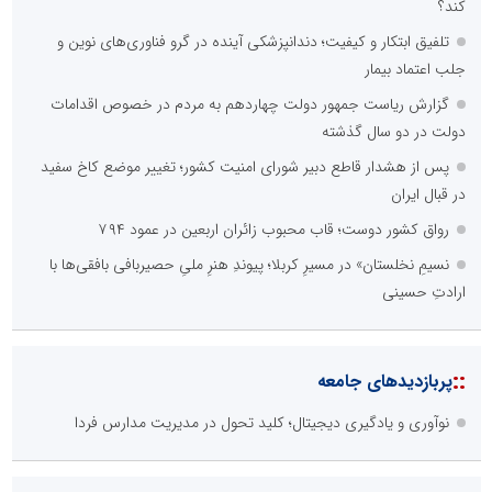
کند؟
تلفیق ابتکار و کیفیت؛ دندانپزشکی آینده در گرو فناوری‌های نوین و
جلب اعتماد بیمار
گزارش ریاست جمهور دولت چهاردهم به مردم در خصوص اقدامات
دولت در دو سال گذشته
پس از هشدار قاطع دبیر شورای امنیت کشور؛ تغییر موضع کاخ سفید
در قبال ایران
رواق کشور دوست؛ قاب محبوب زائران اربعین در عمود ۷۹۴
نسیمِ نخلستان» در مسیرِ کربلا؛ پیوندِ هنرِ ملیِ حصیربافی بافقی‌ها با
ارادتِ حسینی
::
پربازدیدهای جامعه
نوآوری و یادگیری دیجیتال؛ کلید تحول در مدیریت مدارس فردا