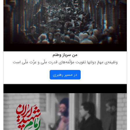
من سرباز وطنم
وظیفه‌ی مهمّ دولتها تقویت مؤلّفه‌های قدرت ملّی و عزّت ملّی است
در مسیر رهبری