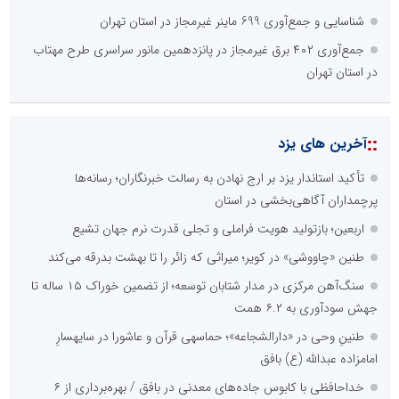
شناسایی و جمع‌آوری 699 ماینر غیرمجاز در استان تهران
جمع‌آوری ۴۰۲ برق غیرمجاز در پانزدهمین مانور سراسری طرح مهتاب
در استان تهران
::
آخرین های یزد
تأکید استاندار یزد بر ارج نهادن به رسالت خبرنگاران؛ رسانه‌ها
پرچمداران آگاهی‌بخشی در استان
اربعین؛ بازتولید هویت فراملی و تجلی قدرت نرم جهان تشیع
طنین «چاووشی» در کویر؛ میراثی که زائر را تا بهشت بدرقه می‌کند
سنگ‌آهن مرکزی در مدار شتابان توسعه؛ از تضمین خوراک ۱۵ ساله تا
جهش سودآوری به ۶.۲ همت
طنینِ وحی در «دارالشجاعه»؛ حماسهی قرآن و عاشورا در سایهسارِ
امامزاده عبدالله (ع) بافق
خداحافظی با کابوس جاده‌های معدنی در بافق / بهره‌برداری از ۶