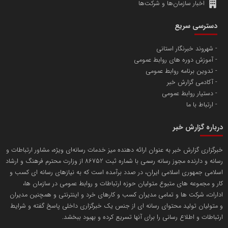
اخبار سازمان‌ها و شرکت‌ها
آهن و فولاد غدیر ایرانیان
دسترسی سریع
تامین آهن اسفنجی تولیدکنندگان فولاد در کشور
شهروند خبرنگار استانی
آموزش دوره های روابط عمومی
پایگاه اطلاع رسانی اعتلای نهادهای مردمی
تدوین برنامه روابط عمومی
مسعودصادقی
آکادمی گزارش خبر
دستیار روابط عمومی
ارتباط با ما
درباره گزارش خبر
خبرگزاری گزارش خبر به عنوان ارائه دهنده میز خدمات رسانه‌ای ویژه، مشاور ارتباطات و
رسانه و دارنده مجوز رسانه رسمی با شماره ثبت 86752 از وزارت محترم فرهنگ و ارشاد
تریبون
اسلامی جمهوری اسلامی ایران، در صدد برآمده است که به نیازهای رسانه ای کسب و
انتشار گسترده محتوا در رسانه گزارش خبر
کار و مجموعه های متبوع متولیان حوزه ارتباطات و روابط عمومی در سازمان ها،
ادارات، شرکت ها و تمامی مدیران کسب و کارهای خرد و اینترنتی و همچنین مدیران
پایگاه اطلاع رسانی دریا و نفت
و متولیان تولید محتوای رسانه ای از جنس یک خبرگزاری داخلی پاسخ گفته و شرایط
محمدعلی کرمعلی
ارتباطات و اطلاع رسانی را برای آنها تسریع کرده و بهبود ببخشد.