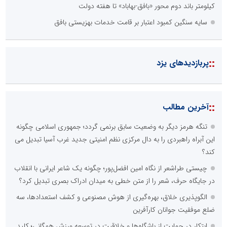
کیلومتر باند دوم محور «بافق-بهاباد» تا هفته دولت
سایه سنگین کمبود اعتبار بر قامت خدمات بهزیستی بافق
::
پربازدیدهای یزد
::
آخرین مطالب
تنگه هرمز دیگر به وضعیت سابق برنمی گردد؛ جمهوری اسلامی چگونه
این آبراه راهبردی را به دال مرکزی نظم امنیتی جدید غرب آسیا تبدیل می
کند؟
چیستی طراشعر از نگاه امین افضل‌پور؛ چگونه یک شاعر ایرانی با انقلاب
در جایگاه حرف، شعر را از متن خطی به میدان ادراک بصری تبدیل کرد؟
الگوپذیری خلاق، بهره‌گیری از هوش مصنوعی و کشف استعدادها، سه
ضلع موفقیت جوانان کارآفرین
ابتکار در حمایت از باشگاه‌ها و خلاقیت در توسعه ورزش همگانی؛ کلید