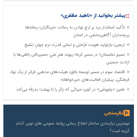
::
بیشتر بخوانید از «ناهید مظفری»
تأکید استاندار یزد بر ارج نهادن به رسالت خبرنگاران؛ رسانه‌ها
پرچمداران آگاهی‌بخشی در استان
اربعین؛ بازتولید هویت فراملی و تجلی قدرت نرم جهان تشیع
نسیمِ نخلستان» در مسیرِ کربلا؛ پیوندِ هنرِ ملیِ حصیربافی بافقی‌ها با
ارادتِ حسینی
اقتصاد سوم در مسیر توسعه بافق؛ هیئت‌های مذهبی فراتر از یک نهاد
فرهنگی، پیشران فعالیت‌های خیرخواهانه
طنین «چاووشی» در کویر؛ میراثی که زائر را تا بهشت بدرقه می‌کند
نظرسنجی
مهمترین نیازمندی ساختار اطلاع رسانی روابط عمومی های نوین کدام
گزینه است؟