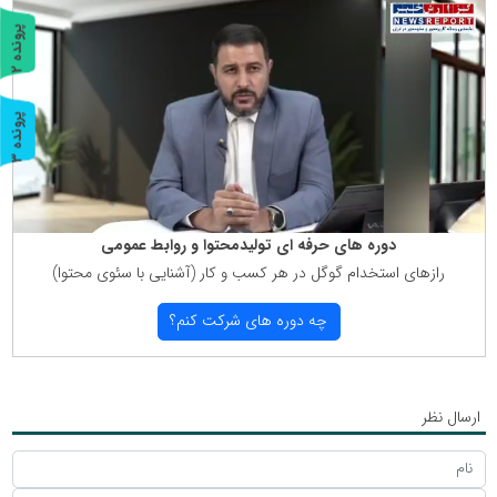
پ
2
ر
و
ن
د
ه
پ
3
ر
و
ن
د
ه
دوره های حرفه ای تولیدمحتوا و روابط عمومی
رازهای استخدام گوگل در هر كسب و كار (آشنایی با سئوی محتوا)
چه دوره های شركت كنم؟
ارسال نظر