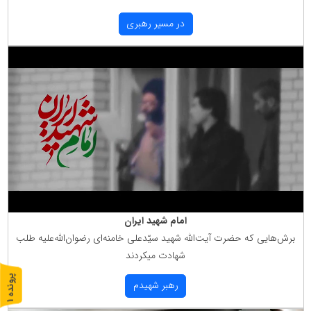
در مسیر رهبری
امام شهید ایران
برش‌هایی كه حضرت آیت‌الله شهید سیّدعلی خامنه‌ای رضوان‌الله‌علیه طلب
شهادت میكردند
پ
1
رهبر شهیدم
ر
و
ن
د
ه