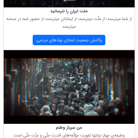
ملت ایران را نترسانید
از شما میترسند؛ از ملّت میترسند؛ از ایمانتان میترسند؛ از حضور شما در صحنه
میترسند
واكنش جمعیت اعتلای نهادهای مردمی
من سرباز وطنم
وظیفه‌ی مهمّ دولتها تقویت مؤلّفه‌های قدرت ملّی و عزّت ملّی است