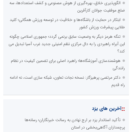
الگوپذیری خلاق، بهره‌گیری از هوش مصنوعی و کشف استعدادها، سه
پایگاه خبری گفتمان فارس
امیرحسین باقری
ضلع موفقیت جوانان کارآفرین
مشاور و مدرس بورس
ابتکار در حمایت از باشگاه‌ها و خلاقیت در توسعه ورزش همگانی؛ کلید
طلایی پیشرفت ورزش کشور
تنگه هرمز دیگر به وضعیت سابق برنمی گردد؛ جمهوری اسلامی چگونه
این آبراه راهبردی را به دال مرکزی نظم امنیتی جدید غرب آسیا تبدیل می
کند؟
هوشمندسازی آموزشگاه‌ها؛ راهبرد اصلی برای تضمین کیفیت در نظام
رانندگی
اداره کل آموزش و پرورش
دکتر مرتضی پرهیزگار: نسخه نجات تعاون، شبکه سازی است، نه ادامه
پایگاه اطلاع رسانی مشارکت
راه قدیم
حسین براتی
پژوهشگر مسائل اجتماعی و حقوقی
::
آخرین های یزد
تأکید استاندار یزد بر ارج نهادن به رسالت خبرنگاران؛ رسانه‌ها
پرچمداران آگاهی‌بخشی در استان