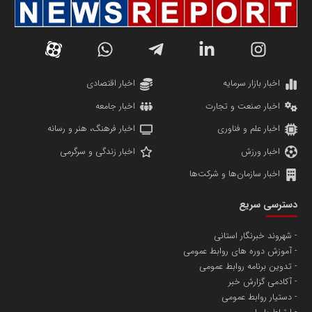
روابط عمومی ایران صدا
پایگاه خبری تصمیم 24
آرشیو تمامی برنامه های شبکه های رادیویی صدای جمهوری اسلامی ایران
اخبار بازار سرمایه
اخبار اقتصادی
محمدرضا سعیدی
اخبار صنعت و تجارت
اخبار جامعه
پژوهشگر و فعال حوزه اجتماعی و فرهنگی
اخبار علم و فناوری
اخبار فرهنگ، هنر و رسانه
اخبار ورزش
اخبار زندگی و سرگرمی
اخبار سازمان‌ها و شرکت‌ها
پایگاه خبری شبکه عاطفه ها
دسترسی سریع
روابط عمومی گروه پاس
شهروند خبرنگار استانی
تیم تامین حفاظت سازمان ها و اشخاص
آموزش دوره های روابط عمومی
تدوین برنامه روابط عمومی
آکادمی گزارش خبر
دستیار روابط عمومی
وحید حاج سعیدی