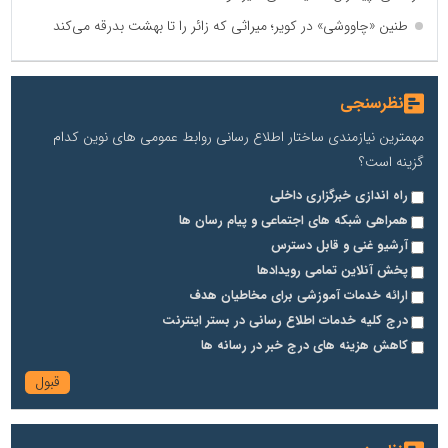
آهن و فولاد غدیر ایرانیان
طنین «چاووشی» در کویر؛ میراثی که زائر را تا بهشت بدرقه می‌کند
تامین آهن اسفنجی تولیدکنندگان فولاد در کشور
نظرسنجی
پایگاه اطلاع رسانی اعتلای نهادهای مردمی
مسعودصادقی
مهمترین نیازمندی ساختار اطلاع رسانی روابط عمومی های نوین کدام
گزینه است؟
راه اندازی خبرگزاری داخلی
همراهی شبکه های اجتماعی و پیام رسان ها
آرشیو غنی و قابل دسترس
پخش آنلاین تمامی رویدادها
تریبون
ارائه خدمات آموزشی برای مخاطیان هدف
درج کلیه خدمات اطلاع رسانی در بستر اینترنت
انتشار گسترده محتوا در رسانه گزارش خبر
کاهش هزینه های درج خبر در رسانه ها
پایگاه اطلاع رسانی دریا و نفت
محمدعلی کرمعلی