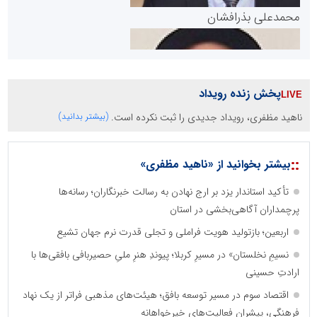
پایگاه خبری گفتمان یزد
محمدعلی بذرافشان
پخش زنده رویداد
ناهید مظفری، رویداد جدیدی را ثبت نکرده است.
(بیشتر بدانید)
سازمان صنعت،معدن و تجارت
::
بیشتر بخوانید از «ناهید مظفری»
تأکید استاندار یزد بر ارج نهادن به رسالت خبرنگاران؛ رسانه‌ها
دانشگاه سئوی ایران
مریم حاج نوروز نظری
پرچمداران آگاهی‌بخشی در استان
اربعین؛ بازتولید هویت فراملی و تجلی قدرت نرم جهان تشیع
نسیمِ نخلستان» در مسیرِ کربلا؛ پیوندِ هنرِ ملیِ حصیربافی بافقی‌ها با
ارادتِ حسینی
اقتصاد سوم در مسیر توسعه بافق؛ هیئت‌های مذهبی فراتر از یک نهاد
فرهنگی، پیشران فعالیت‌های خیرخواهانه