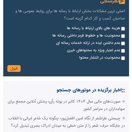
نظرسنجی
اصلی ترین مشکلات بخش ارتباط با رسانه ها برای روابط عمومی ها و
صاحبان کسب و کار کدام گزینه است؟
هزینه های بالای ارتباط با رسانه ها
محدودیت ها و خطوط قرمز داخلی رسانه ها
تسمینو
عدم داشتن ایده در ارائه خدمات رسانه ای
تِسمینو، پلتفرم تخصصی رپورتاژ آگهی، تولید محتوا و سفارش بک لینک
عدم اعتبار ویژه به محتواهای خبری
پایگاه آموزشی دکتر ناهید خوشنویس
محدودیت در انتشار محتوا
محمدحسین فلاح زاده
::
اخبار برگزیده در موتورهای جستجو
صورت‌های مالی سال ۱۴۰۴ کالبر در بوته رأی؛ پخش آنلاین مجمع برای
سهامداران در سراسر کشور
چیستی طراشعر از نگاه امین افضل‌پور؛ چگونه یک شاعر ایرانی با انقلاب
در جایگاه حرف، شعر را از متن خطی به میدان ادراک بصری تبدیل کرد؟
آتش نشانی و خدمات ایمنی