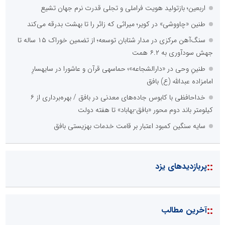
اربعین؛ بازتولید هویت فراملی و تجلی قدرت نرم جهان تشیع
طنین «چاووشی» در کویر؛ میراثی که زائر را تا بهشت بدرقه می‌کند
وزارت ارتباطات و فناوری اطلاعات
سنگ‌آهن مرکزی در مدار شتابان توسعه؛ از تضمین خوراک ۱۵ ساله تا
جهش سودآوری به ۶.۲ همت
پایگاه تخصصی تحلیلی سرمایه نگر
طنینِ وحی در «دارالشجاعه»؛ حماسهی قرآن و عاشورا در سایهسارِ
امامزاده عبدالله (ع) بافق
پایگاه آموزشی احمد باقری
خداحافظی با کابوس جاده‌های معدنی در بافق / بهره‌برداری از ۶
مدرس و مشاور حوزه ارتباطات، روابط عمومی و رسانه
کیلومتر باند دوم محور «بافق-بهاباد» تا هفته دولت
سایه سنگین کمبود اعتبار بر قامت خدمات بهزیستی بافق
::
پربازدیدهای یزد
گروه پیشرانان پیشرفت ایران
پایگاه اطلاع رسانی معدن پیشرو
بزرگترین پروژه های صنعتی کشور
::
آخرین مطالب