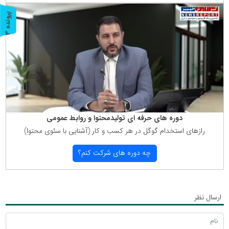
پ
3
ر
و
ن
د
ه
دوره های حرفه ای تولیدمحتوا و روابط عمومی
رازهای استخدام گوگل در هر كسب و كار (آشنایی با سئوی محتوا)
چه دوره های شركت كنم؟
ارسال نظر