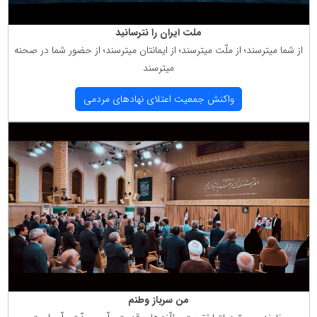
ملت ایران را نترسانید
از شما میترسند؛ از ملّت میترسند؛ از ایمانتان میترسند؛ از حضور شما در صحنه
میترسند
واكنش جمعیت اعتلای نهادهای مردمی
من سرباز وطنم