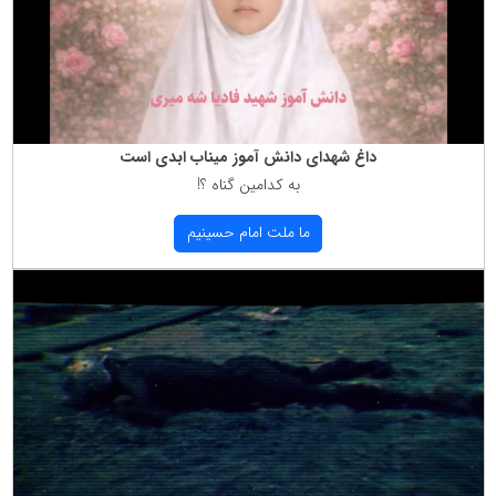
داغ شهدای دانش آموز میناب ابدی است
به كدامین گناه ؟!
ما ملت امام حسینیم