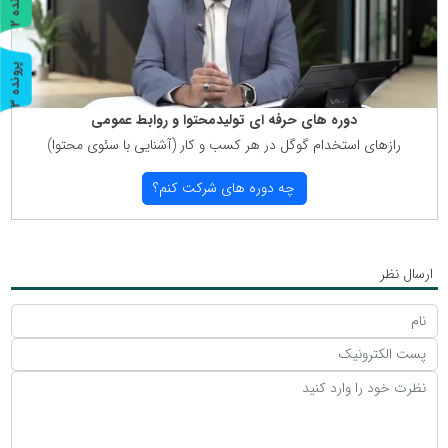
پ
2
ر
و
ن
د
ه
پ
3
ر
و
ن
د
ه
دوره های حرفه ای تولیدمحتوا و روابط عمومی
رازهای استخدام گوگل در هر كسب و كار (آشنایی با سئوی محتوا)
چه دوره های شركت كنم؟
ارسال نظر