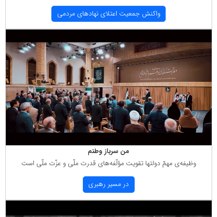
واكنش جمعیت اعتلای نهادهای مردمی
من سرباز وطنم
وظیفه‌ی مهمّ دولتها تقویت مؤلّفه‌های قدرت ملّی و عزّت ملّی است
در مسیر رهبری