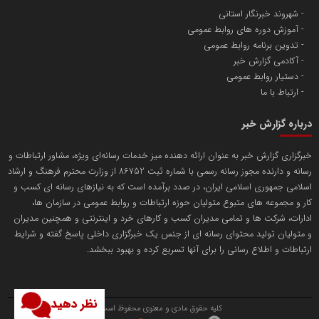
شهروند خبرنگار استانی
آموزش دوره های روابط عمومی
پایگاه اطلاع رسانی اعتلای نهادهای مردمی
تدوین برنامه روابط عمومی
مسعودصادقی
آکادمی گزارش خبر
دستیار روابط عمومی
ارتباط با ما
درباره گزارش خبر
خبرگزاری گزارش خبر به عنوان ارائه دهنده میز خدمات رسانه‌ای ویژه، مشاور ارتباطات و
رسانه و دارنده مجوز رسانه رسمی با شماره ثبت 86752 از وزارت محترم فرهنگ و ارشاد
تریبون
اسلامی جمهوری اسلامی ایران، در صدد برآمده است که به نیازهای رسانه ای کسب و
انتشار گسترده محتوا در رسانه گزارش خبر
کار و مجموعه های متبوع متولیان حوزه ارتباطات و روابط عمومی در سازمان ها،
ادارات، شرکت ها و تمامی مدیران کسب و کارهای خرد و اینترنتی و همچنین مدیران
پایگاه اطلاع رسانی دریا و نفت
و متولیان تولید محتوای رسانه ای از جنس یک خبرگزاری داخلی پاسخ گفته و شرایط
محمدعلی کرمعلی
ارتباطات و اطلاع رسانی را برای آنها تسریع کرده و بهبود ببخشد.
نظر دهید
کلیه حقوق مادی و معنوی محفوظ است.