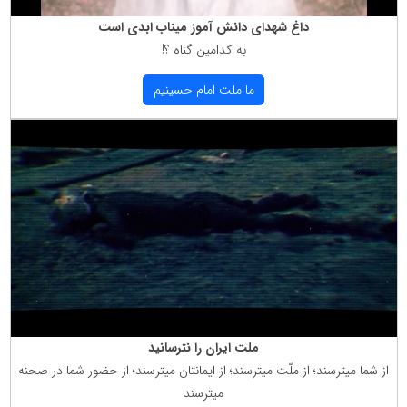
داغ شهدای دانش آموز میناب ابدی است
به كدامین گناه ؟!
ما ملت امام حسینیم
ملت ایران را نترسانید
از شما میترسند؛ از ملّت میترسند؛ از ایمانتان میترسند؛ از حضور شما در صحنه
میترسند