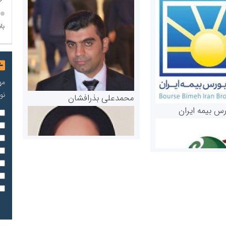
با
مه
نو
محمدعلی بذرافشان
رس بیمه ایران
مریم حاج نوروز نظری