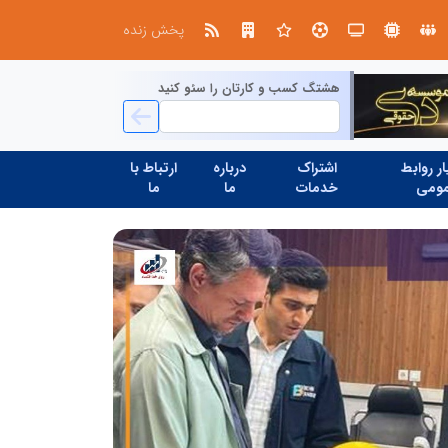
از کشف استعدادهای ناب تا پرورش آن‌ها با رویکردهای نوآورانه؛ مسیر تحول‌آفرین شنای ایران در سطح جهانی
پخش زنده
هشتگ کسب و کارتان را سئو کنید
ر روابط
اشتراک
درباره
ارتباط با
ومی
خدمات
ما
ما