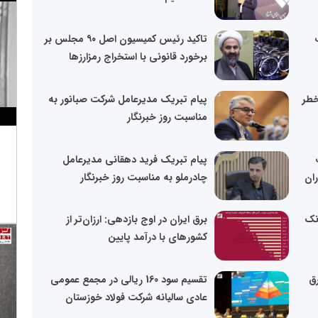
تاکید رئیس کمیسیون اصل ۹۰ مجلس بر
برخورد قانونی با استخراج رمزارزها
خطر
پیام تبریک مدیرعامل شرکت صبانور به
مناسبت روز خبرنگار
پیام تبریک فرید دهقانی مدیرعامل
ران
چادرملو به مناسبت روز خبرنگار
انک
برق ایران در اوج بازدهی: ارزان‌تر از
کشورهای با درآمد پایین
رق
تقسیم سود 160 ریالی در مجمع عمومی
عادی سالیانه شرکت فولاد خوزستان