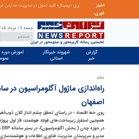
رس فردا
اخبار
فوری:
جمعه 16 مرداد 1405
نخستین رسانه کاربرمحور و سئومحور در ایران
گزارش
شهروند خبرنگار
آموزش دوره ه
خبر
استانی
عموم
خانه
اصفهان
روی خط اقتصاد - در راستای تحقق چشم ‌انداز کلان ذوب‌آهن
همچنین استقرار زیرساخت‌‌های فولاد هوشمند، فاز اول پروژه 
در 
مدیر و سرپرستان مدیریت فناوری اطلاعات و هوشمندسازی 