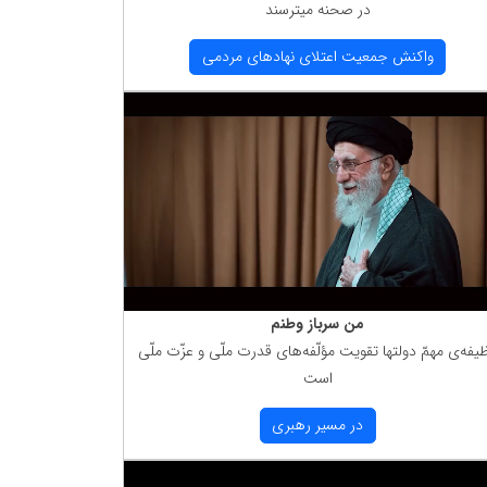
در صحنه میترسند
واكنش جمعیت اعتلای نهادهای مردمی
من سرباز وطنم
یفه‌ی مهمّ دولتها تقویت مؤلّفه‌های قدرت ملّی و عزّت ملّی
است
در مسیر رهبری