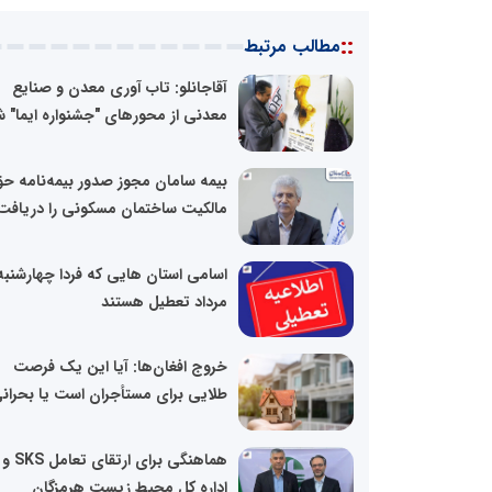
::
مطالب مرتبط
آقاجانلو: تاب آوری معدن و صنایع
معدنی از محورهای "جشنواره ایما" 
بیمه سامان مجوز صدور بیمه‌نامه ح
مالکیت ساختمان مسکونی را دریافت.
مرداد تعطیل هستند
خروج افغان‌ها: آیا این یک فرصت
طلایی برای مستأجران است یا بحرانی
هماهنگی برای ارتقای تعامل SKS و
اداره کل محیط زیست هرمزگان