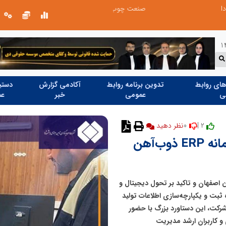
صنعت چوب؛ هنر، خلاقیت و اشتغال در کنار هم، که برای بقا نیازمند پشتیبانی از کالای ایرانی است
ای روابط
تدوین برنامه روابط
آکادمی گزارش
دستیا
ی
عمومی
خبر
عم
0
2 |
نظر دهید
راه‌اندازی ماژول آگلومراسیون در سامانه ERP ذوب‌آهن
 اصفهان و تاکید بر تحول دیجیتال و
ثبت و یکپارچه‌‌سازی اطلاعات تولید
حوزه چدن ( بخش آگلومراسیون)، در بستر سامانه ERP شرکت، این دستاورد بزرگ با حضور
و کاربران ارشد مدیریت