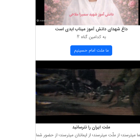
داغ شهدای دانش آموز میناب ابدی است
به كدامین گناه ؟!
ما ملت امام حسینیم
ملت ایران را نترسانید
ما میترسند؛ از ملّت میترسند؛ از ایمانتان میترسند؛ از حضور شما