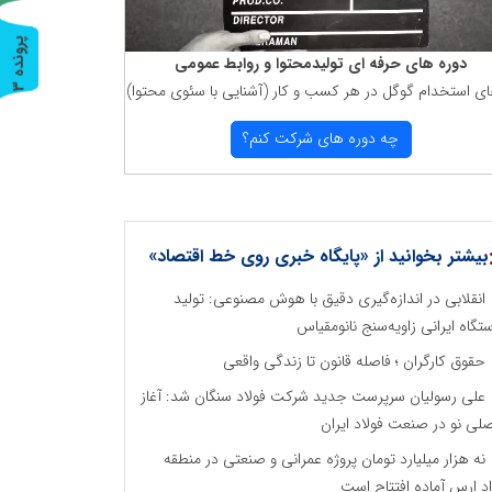
پ
3
دوره های حرفه ای تولیدمحتوا و روابط عمومی
ای استخدام گوگل در هر كسب و كار (آشنایی با سئوی محتوا)
ر
و
ن
د
ه
چه دوره های شركت كنم؟
بیشتر بخوانید از «پایگاه خبری روی خط اقتصاد»
انقلابی در اندازه‌گیری دقیق با هوش مصنوعی: تولید
تگاه ایرانی زاویه‌سنج نانومقیاس
حقوق کارگران ؛ فاصله قانون تا زندگی واقعی
علی رسولیان سرپرست جدید شرکت فولاد سنگان شد: آغاز
لی نو در صنعت فولاد ایران
نه هزار میلیارد تومان پروژه عمرانی و صنعتی در منطقه
اد ارس آماده افتتاح است