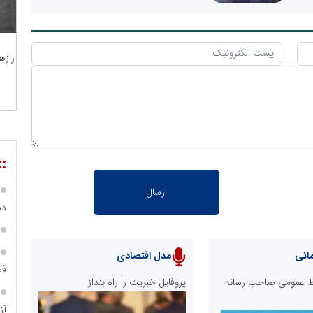
رازه
::
دس
انی
مدل اقتصادی
فص
ابط عمومی صاحب رسانه
پروفایل خبریت را راه بنداز
آز