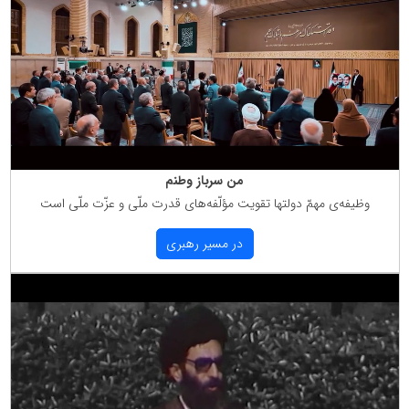
من سرباز وطنم
وظیفه‌ی مهمّ دولتها تقویت مؤلّفه‌های قدرت ملّی و عزّت ملّی است
در مسیر رهبری