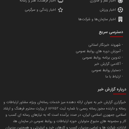
اخبار علم و فناوری
اخبار فرهنگ، هنر و رسانه
اخبار ورزش
اخبار زندگی و سرگرمی
اخبار سازمان‌ها و شرکت‌ها
آهن و فولاد غدیر ایرانیان
دسترسی سریع
تامین آهن اسفنجی تولیدکنندگان فولاد در کشور
شهروند خبرنگار استانی
آموزش دوره های روابط عمومی
پایگاه اطلاع رسانی اعتلای نهادهای مردمی
تدوین برنامه روابط عمومی
مسعودصادقی
آکادمی گزارش خبر
دستیار روابط عمومی
ارتباط با ما
درباره گزارش خبر
خبرگزاری گزارش خبر به عنوان ارائه دهنده میز خدمات رسانه‌ای ویژه، مشاور ارتباطات و
رسانه و دارنده مجوز رسانه رسمی با شماره ثبت 86752 از وزارت محترم فرهنگ و ارشاد
تریبون
اسلامی جمهوری اسلامی ایران، در صدد برآمده است که به نیازهای رسانه ای کسب و
انتشار گسترده محتوا در رسانه گزارش خبر
کار و مجموعه های متبوع متولیان حوزه ارتباطات و روابط عمومی در سازمان ها،
ادارات، شرکت ها و تمامی مدیران کسب و کارهای خرد و اینترنتی و همچنین مدیران