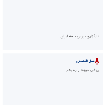
روابط عمومی خبرگزاری گزارش خبر
کارگزاری بورس بیمه ایران
مدل اقتصادی
پایگاه خبری نهضت ملی مسکن
پروفایل خبریت را راه بنداز
سازمان بورس و اوراق بهادار