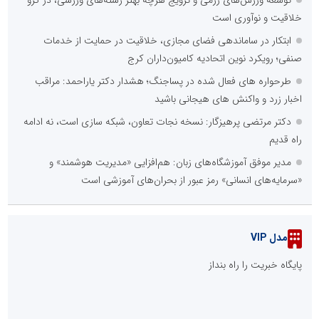
توسعه ورزش‌های رزمی و ترویج هرچه بهتر رشته‌های ورزشی، در گرو
خلاقیت و نوآوری است
ابتکار در ساماندهی فضای مجازی، خلاقیت در حمایت از خدمات
صنفی؛ رویکرد نوین اتحادیه کامیون‌داران کرج
طرحواره های فعال شده در پساجنگ؛ هشدار دکتر یاراحمد: مراقب
اخبار زرد و واکنش های هیجانی باشید
دکتر مرتضی پرهیزگار: نسخه نجات تعاون، شبکه سازی است، نه ادامه
راه قدیم
مدیر موفق آموزشگاه‌های زبان: هم‌افزایی «مدیریت هوشمند» و
«سرمایه‌های انسانی» رمز عبور از بحران‌های آموزشی است
مدل VIP
پایگاه خبریت را راه بنداز