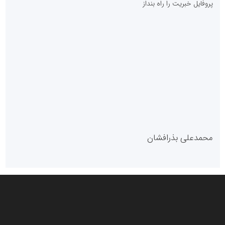
پروفایل خبریت را راه بنداز
سازمان بورس و اوراق بهادار
مرجع اخبار موثق در بازارسرمایه
پایگاه خبری گفتمان یزد
محمدعلی بذرافشان
سازمان صنعت،معدن و تجارت