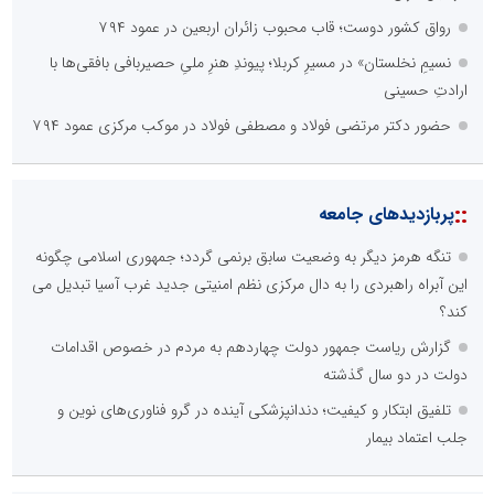
رواق کشور دوست؛ قاب محبوب زائران اربعین در عمود ۷۹۴
نسیمِ نخلستان» در مسیرِ کربلا؛ پیوندِ هنرِ ملیِ حصیربافی بافقی‌ها با
ارادتِ حسینی
حضور دکتر مرتضی فولاد و مصطفی فولاد در موکب مرکزی عمود ۷۹۴
::
پربازدیدهای جامعه
تنگه هرمز دیگر به وضعیت سابق برنمی گردد؛ جمهوری اسلامی چگونه
این آبراه راهبردی را به دال مرکزی نظم امنیتی جدید غرب آسیا تبدیل می
کند؟
گزارش ریاست جمهور دولت چهاردهم به مردم در خصوص اقدامات
دولت در دو سال گذشته
تلفیق ابتکار و کیفیت؛ دندانپزشکی آینده در گرو فناوری‌های نوین و
جلب اعتماد بیمار