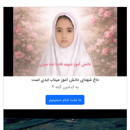
داغ شهدای دانش آموز میناب ابدی است
به كدامین گناه ؟!
ما ملت امام حسینیم