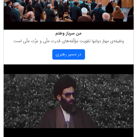
من سرباز وطنم
وظیفه‌ی مهمّ دولتها تقویت مؤلّفه‌های قدرت ملّی و عزّت ملّی است
در مسیر رهبری