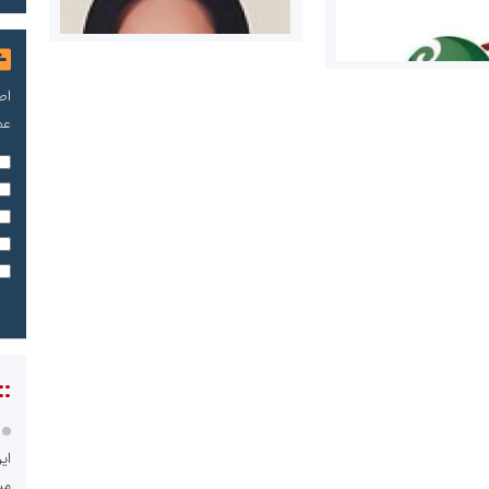
اص
عم
مریم حاج نوروز نظری
 و اوراق بهادار
ثق در بازارسرمایه
::
ای
مسعودصادقی
می