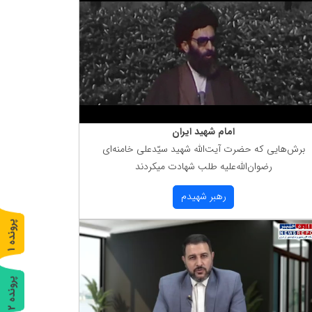
امام شهید ایران
برش‌هایی كه حضرت آیت‌الله شهید سیّدعلی خامنه‌ای
رضوان‌الله‌علیه طلب شهادت میكردند
رهبر شهیدم
پ
1
ر
و
ن
د
ه
پ
2
ر
و
ن
د
ه