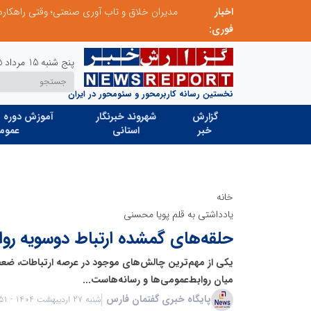
اخبار
الگوپذیری خلاق، بهره‌گیری از هوش مصنوعی و کشف استعدادها، سه ضلع موفقیت جوانان کارآفرین
مدیران خلاق و تاب آوری صنعتی؛ وقتی راهکار
فوری:
پنج شنبه 15 مرداد 1405
نخستین رسانه کاربرمحور و سئومحور در ایران
گزارش
شهروند خبرنگار
آموزش دوره ه
خبر
استانی
عموم
خانه
یادداشتی به قلم پویا محسنی
حلقه‌های گمشده ارتباط دوسویه رواب
یکی از مهم‌ترین چالش‌های موجود در عرصه ارتباطات، ضعف 
میان روابط‌عمومی‌ها و رسانه‌هاست...
پایگاه خبری گفتمان فارس
شنبه 27 اردیبهشت 1404 - 13:51