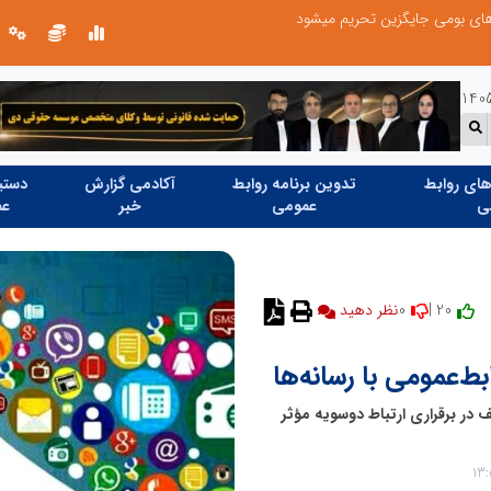
های بومی جایگزین تحریم میشود
ای روابط
تدوین برنامه روابط
آکادمی گزارش
دستیا
ی
عمومی
خبر
عم
0
20 |
نظر دهید
ط‌عمومی با رسانه‌ها
در برقراری ارتباط دوسویه مؤثر