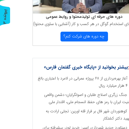
پ
3
دوره های حرفه ای تولیدمحتوا و روابط عمومی
ای استخدام گوگل در هر كسب و كار (آشنایی با سئوی محتوا)
ر
و
ن
د
ه
چه دوره های شركت كنم؟
بیشتر بخوانید از «پایگاه خبری گفتمان فارس»
آغاز بهره‌برداری از ۶۸ پروژه عمرانی در لامرد با اعتباری بالغ
رد ریال
جنگ زرگری اصلاح طلبان و اصولگرایان؛ دشمن واقعی
نیت ایران با رمز های حفظ انسجام ملی، اقتدار ملی
کوهنوردان شهر فال بر فراز قله اورین: تجلی ارادت به
ید دکتر کشتکار
دستاورد جدید شهرداری اسیر: خرید لودر پیشرفته برای