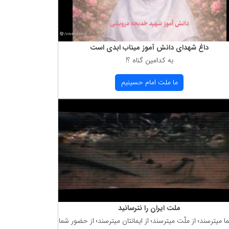
داغ شهدای دانش آموز میناب ابدی است
به كدامین گناه ؟!
ما ملت امام حسینیم
ملت ایران را نترسانید
ما میترسند؛ از ملّت میترسند؛ از ایمانتان میترسند؛ از حضور شما