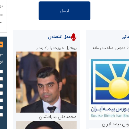
به
اس
انی
مدل اقتصادی
ابط عمومی صاحب رسانه
پروفایل خبریت را راه بنداز
مه
نو
محمدعلی بذرافشان
رس بیمه ایران