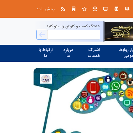
تنگه هرمز دیگر به وضعیت سابق برنمی گردد؛ جمهوری اسلامی چگونه این آبراه راهبردی را به دال مرکزی نظم امنیتی جدید غرب آسیا تبدیل می کند؟
پخش زنده
هشتگ کسب و کارتان را سئو کنید
ر روابط
اشتراک
درباره
ارتباط با
ومی
خدمات
ما
ما