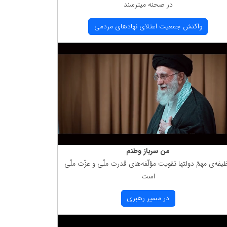
در صحنه میترسند
واكنش جمعیت اعتلای نهادهای مردمی
من سرباز وطنم
یفه‌ی مهمّ دولتها تقویت مؤلّفه‌های قدرت ملّی و عزّت ملّی
است
در مسیر رهبری