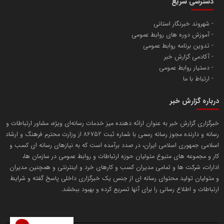
دسترسی سریع
تامین آهن اسفنجی تولیدکنندگان فولاد در کشور
شهروند خبرنگار استانی
آموزش دوره های روابط عمومی
پایگاه اطلاع رسانی اعتلای نهادهای مردمی
تدوین برنامه روابط عمومی
مسعودصادقی
آکادمی گزارش خبر
دستیار روابط عمومی
ارتباط با ما
درباره گزارش خبر
خبرگزاری گزارش خبر به عنوان ارائه دهنده میز خدمات رسانه‌ای ویژه، مشاور ارتباطات و
رسانه و دارنده مجوز رسانه رسمی با شماره ثبت 86752 از وزارت محترم فرهنگ و ارشاد
تریبون
اسلامی جمهوری اسلامی ایران، در صدد برآمده است که به نیازهای رسانه ای کسب و
انتشار گسترده محتوا در رسانه گزارش خبر
کار و مجموعه های متبوع متولیان حوزه ارتباطات و روابط عمومی در سازمان ها،
ادارات، شرکت ها و تمامی مدیران کسب و کارهای خرد و اینترنتی و همچنین مدیران
پایگاه اطلاع رسانی دریا و نفت
و متولیان تولید محتوای رسانه ای از جنس یک خبرگزاری داخلی پاسخ گفته و شرایط
محمدعلی کرمعلی
ارتباطات و اطلاع رسانی را برای آنها تسریع کرده و بهبود ببخشد.