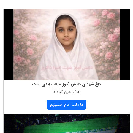
داغ شهدای دانش آموز میناب ابدی است
به كدامین گناه ؟!
ما ملت امام حسینیم