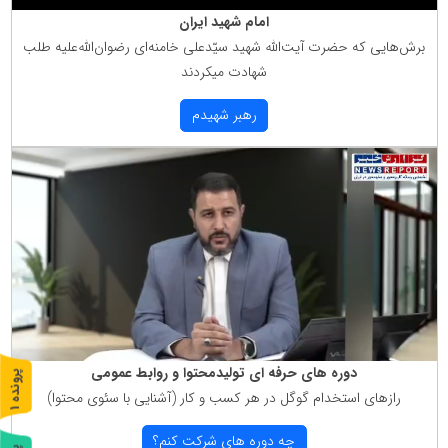
امام شهید ایران
برش‌هایی كه حضرت آیت‌الله شهید سیّدعلی خامنه‌ای رضوان‌الله‌علیه طلب
شهادت میكردند
رهبر شهیدم
دوره های حرفه ای تولیدمحتوا و روابط عمومی
پ
1
رازهای استخدام گوگل در هر كسب و كار (آشنایی با سئوی محتوا)
ر
و
ن
د
ه
چه دوره های شركت كنم؟