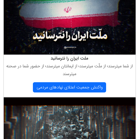
ملت ایران را نترسانید
از شما میترسند؛ از ملّت میترسند؛ از ایمانتان میترسند؛ از حضور شما در صحنه
میترسند
واكنش جمعیت اعتلای نهادهای مردمی