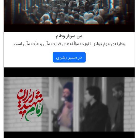
من سرباز وطنم
وظیفه‌ی مهمّ دولتها تقویت مؤلّفه‌های قدرت ملّی و عزّت ملّی است
در مسیر رهبری