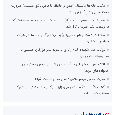
مکتب‌خانه‌ها دانشگاهِ اخلاق و حافظه تاریخی بافق هستند/ ضرورت
مستندسازی هنرِ آموزش سنتی
عطر کریمانه حضرت قاسم(ع) در قیامدشت پیچید؛ سفره «مشکل‌گشا»
به وسعت یک خیریه برگزار شد
سلاح در دست و نام حسین(ع) بر لب؛ سوگ و حماسه در هیأت
فاطمیون اشکنان
روایت مادر شهیده الهام زایری از پیوند شیرخوارگان حسینی با
مظلومیت مادران غزه
افتتاح موکب شهدای جنگ رمضان لامرد با حضور مسئولان و
خانواده‌های شهدا
روایت حضور مردم علامرودشتی در اجتماعات شبانه
کشف 169 دستگاه استخراج رمزارز از یک واحد صنعتی در شهرک
صنعتی شمس آباد
::
پربازدیدهای فارس