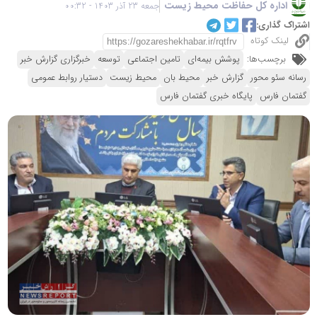
اداره کل حفاظت محیط زیست
جمعه 23 آذر 1403 - 00:32
اشتراک گذاری:
لینک کوتاه
برچسب‌ها:
پوشش بیمه‌ای
تامین اجتماعی
توسعه
خبرگزاری گزارش خبر
رسانه سئو محور
گزارش خبر
محیط بان
محیط زیست
دستیار روابط عمومی
گفتمان فارس
پایگاه خبری گفتمان فارس