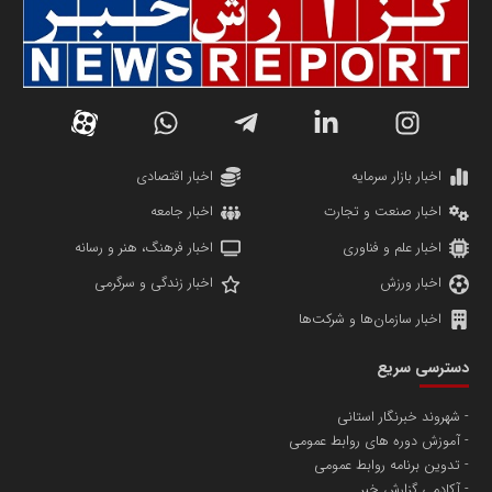
سازمان صنعت،معدن و تجارت
دانشگاه سئوی ایران
مریم حاج نوروز نظری
اخبار بازار سرمایه
اخبار اقتصادی
اخبار صنعت و تجارت
اخبار جامعه
اخبار علم و فناوری
اخبار فرهنگ، هنر و رسانه
اخبار ورزش
اخبار زندگی و سرگرمی
اخبار سازمان‌ها و شرکت‌ها
آهن و فولاد غدیر ایرانیان
دسترسی سریع
تامین آهن اسفنجی تولیدکنندگان فولاد در کشور
شهروند خبرنگار استانی
آموزش دوره های روابط عمومی
پایگاه اطلاع رسانی اعتلای نهادهای مردمی
تدوین برنامه روابط عمومی
مسعودصادقی
آکادمی گزارش خبر