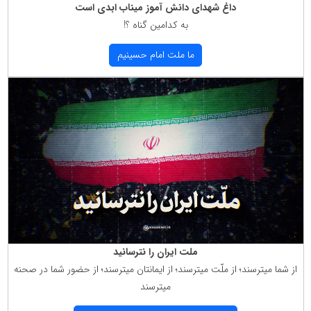
داغ شهدای دانش آموز میناب ابدی است
به كدامین گناه ؟!
ما ملت امام حسینیم
ملت ایران را نترسانید
از شما میترسند؛ از ملّت میترسند؛ از ایمانتان میترسند؛ از حضور شما در صحنه
میترسند