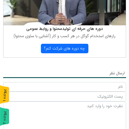
دوره های حرفه ای تولیدمحتوا و روابط عمومی
رازهای استخدام گوگل در هر كسب و كار (آشنایی با سئوی محتوا)
چه دوره های شركت كنم؟
ارسال نظر
پ
1
ر
و
ن
د
ه
پ
2
ر
و
ن
د
ه