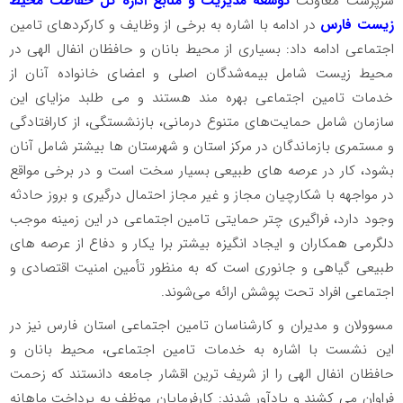
سرپرست معاونت
توسعه مدیریت و منابع اداره کل حفاظت محیط
زیست فارس
در ادامه با اشاره به برخی از وظایف و کارکردهای تامین
اجتماعی ادامه داد: بسیاری از محیط بانان و حافظان انفال الهی در
محیط زیست شامل بیمه‌شدگان اصلی و اعضای خانواده آنان از
خدمات تامین اجتماعی بهره مند هستند و می طلبد مزایای این
سازمان شامل حمایت‌های متنوع درمانی، بازنشستگی، از کارافتادگی
و مستمری بازماندگان در مرکز استان و شهرستان ها بیشتر شامل آنان
بشود، کار در عرصه های طبیعی بسیار سخت است و در برخی مواقع
در مواجهه با شکارچیان مجاز و غیر مجاز احتمال درگیری و بروز حادثه
وجود دارد، فراگیری چتر حمایتی تامین اجتماعی در این زمینه موجب
دلگرمی همکاران و ایجاد انگیزه بیشتر برا یکار و دفاع از عرصه های
طبیعی گیاهی و جانوری است که به منظور تأمین امنیت اقتصادی و
اجتماعی افراد تحت پوشش ارائه می‌شوند.
مسوولان و مدیران و کارشناسان تامین اجتماعی استان فارس نیز در
این نشست با اشاره به خدمات تامین اجتماعی، محیط بانان و
حافظان انفال الهی را از شریف ترین اقشار جامعه دانستند که زحمت
فراوان می کشند و یادآور شدند: کارفرمایان موظف‌ به پرداخت ماهانه