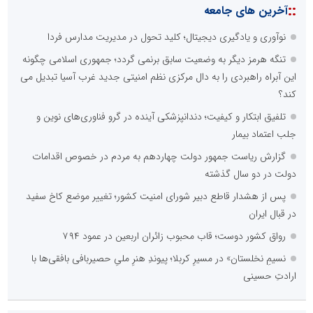
::
آخرین های جامعه
نوآوری و یادگیری دیجیتال؛ کلید تحول در مدیریت مدارس فردا
تنگه هرمز دیگر به وضعیت سابق برنمی گردد؛ جمهوری اسلامی چگونه
این آبراه راهبردی را به دال مرکزی نظم امنیتی جدید غرب آسیا تبدیل می
کند؟
تلفیق ابتکار و کیفیت؛ دندانپزشکی آینده در گرو فناوری‌های نوین و
جلب اعتماد بیمار
گزارش ریاست جمهور دولت چهاردهم به مردم در خصوص اقدامات
دولت در دو سال گذشته
پس از هشدار قاطع دبیر شورای امنیت کشور؛ تغییر موضع کاخ سفید
در قبال ایران
رواق کشور دوست؛ قاب محبوب زائران اربعین در عمود ۷۹۴
نسیمِ نخلستان» در مسیرِ کربلا؛ پیوندِ هنرِ ملیِ حصیربافی بافقی‌ها با
ارادتِ حسینی