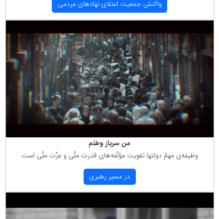
واكنش جمعیت اعتلای نهادهای مردمی
من سرباز وطنم
وظیفه‌ی مهمّ دولتها تقویت مؤلّفه‌های قدرت ملّی و عزّت ملّی است
در مسیر رهبری