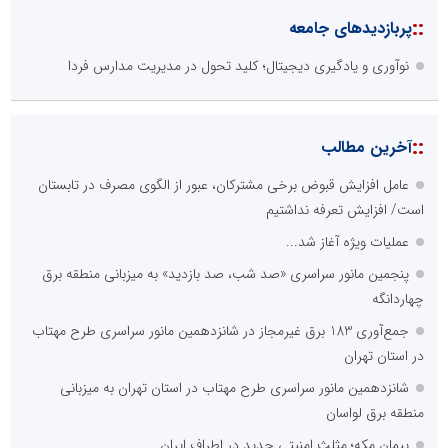
::
پربازدیدهای جامعه
نوآوری و یادگیری دیجیتال؛ کلید تحول در مدیریت مدارس فردا
::
آخرین مطالب
عامل افزایش قبوض برخی مشترکان، عبور از الگوی مصرف در تابستان
است/ افزایش تعرفه نداشتیم
عملیات ویژه آغاز شد...
پنجمین مانور سراسری «صد شب، صد بازدید» به میزبانی منطقه برق
چهاردانگه
جمع‌آوری 183 برق غیرمجاز در شانزدهمین مانور سراسری طرح مهتاب
در استان تهران
شانزدهمین مانور سراسری طرح مهتاب در استان تهران به میزبانی
منطقه برق لواسان
پیمان مکه؛ مثلث امنیتی جدید در اطراف ایران