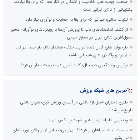
صنعت چوب؛ هنر، خلاقیت و اشتغال در کنار هم، که برای بقا نیازمند
پشتیبانی از کالای ایرانی است
لبنیات سنتی؛ میراثی که برای بقا به حمایت و نوآوری نیاز دارد
از کشف استعدادهای ناب تا پرورش آن‌ها با رویکردهای نوآورانه؛ مسیر
تحول‌آفرین شنای ایران در سطح جهانی
طرحواره های فعال شده در پساجنگ؛ هشدار دکتر یاراحمد: مراقب
اخبار زرد و واکنش های هیجانی باشید
نوآوری و یادگیری دیجیتال؛ کلید تحول در مدیریت مدارس فردا
::
آخرین های شبکه ورزش
طلوع دخترانِ «میل‌باز» بافقی در آسمان ورزش کهن؛ بانوان بافقی
تاریخ‌ساز شدند
ویدئویی دلبرانه از بوسه ی شهید بر عکس شهید
حمایت احیاء سپاهان از فرهنگ پهلوانی؛ تجلیل از نونهالان زورخانه‌ای
خمینی‌شهر