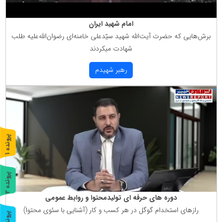
امام شهید ایران
برش‌هایی كه حضرت آیت‌الله شهید سیّدعلی خامنه‌ای رضوان‌الله‌علیه طلب
شهادت میكردند
رهبر شهیدم
پ
1
ر
و
ن
د
ه
پ
2
ر
و
ن
د
ه
دوره های حرفه ای تولیدمحتوا و روابط عمومی
رازهای استخدام گوگل در هر كسب و كار (آشنایی با سئوی محتوا)
پ
3