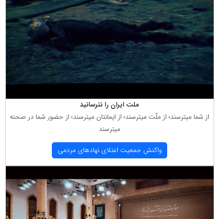
ملت ایران را نترسانید
از شما میترسند؛ از ملّت میترسند؛ از ایمانتان میترسند؛ از حضور شما در صحنه
میترسند
واكنش جمعیت اعتلای نهادهای مردمی