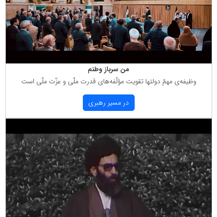
من سرباز وطنم
وظیفه‌ی مهمّ دولتها تقویت مؤلّفه‌های قدرت ملّی و عزّت ملّی است
در مسیر رهبری