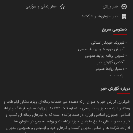
اخبار ورزش
اخبار زندگی و سرگرمی
اخبار سازمان‌ها و شرکت‌ها
آهن و فولاد غدیر ایرانیان
دسترسی سریع
تامین آهن اسفنجی تولیدکنندگان فولاد در کشور
شهروند خبرنگار استانی
آموزش دوره های روابط عمومی
پایگاه اطلاع رسانی اعتلای نهادهای مردمی
تدوین برنامه روابط عمومی
مسعودصادقی
آکادمی گزارش خبر
دستیار روابط عمومی
ارتباط با ما
درباره گزارش خبر
خبرگزاری گزارش خبر به عنوان ارائه دهنده میز خدمات رسانه‌ای ویژه، مشاور ارتباطات و
رسانه و دارنده مجوز رسانه رسمی با شماره ثبت 86752 از وزارت محترم فرهنگ و ارشاد
تریبون
اسلامی جمهوری اسلامی ایران، در صدد برآمده است که به نیازهای رسانه ای کسب و
انتشار گسترده محتوا در رسانه گزارش خبر
کار و مجموعه های متبوع متولیان حوزه ارتباطات و روابط عمومی در سازمان ها،
ادارات، شرکت ها و تمامی مدیران کسب و کارهای خرد و اینترنتی و همچنین مدیران