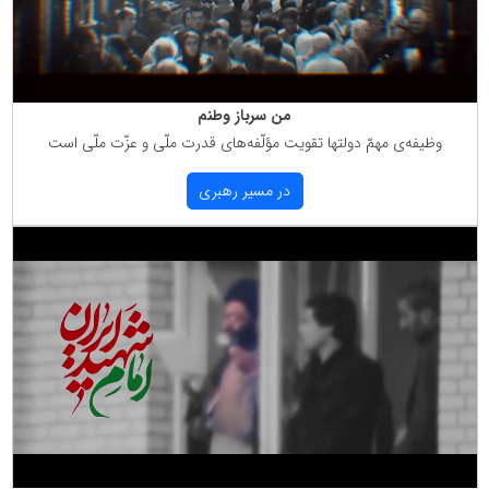
من سرباز وطنم
وظیفه‌ی مهمّ دولتها تقویت مؤلّفه‌های قدرت ملّی و عزّت ملّی است
در مسیر رهبری