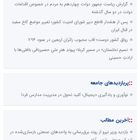
گزارش ریاست جمهور دولت چهاردهم به مردم در خصوص اقدامات
دولت در دو سال گذشته
پس از هشدار قاطع دبیر شورای امنیت کشور؛ تغییر موضع کاخ سفید
در قبال ایران
رواق کشور دوست؛ قاب محبوب زائران اربعین در عمود ۷۹۴
نسیمِ نخلستان» در مسیرِ کربلا؛ پیوندِ هنرِ ملیِ حصیربافی بافقی‌ها با
ارادتِ حسینی
::
پربازدیدهای جامعه
نوآوری و یادگیری دیجیتال؛ کلید تحول در مدیریت مدارس فردا
::
آخرین مطالب
بازدید وزیر نیرو از روند برق‌رسانی به واحدهای صنعتی بازسازی‌شده در
شهرک صنعتی شمس‌آباد