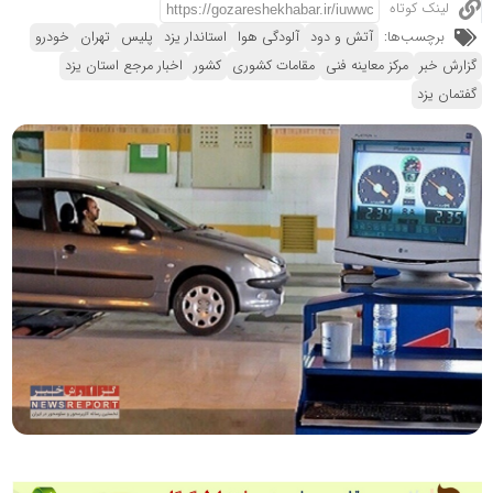
لینک کوتاه
برچسب‌ها:
آتش و دود
آلودگی هوا
استاندار یزد
پلیس
تهران
خودرو
گزارش خبر
مرکز معاینه فنی
مقامات کشوری
کشور
اخبار مرجع استان یزد
گفتمان یزد