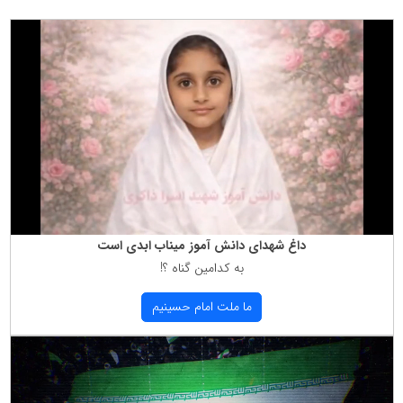
داغ شهدای دانش آموز میناب ابدی است
به كدامین گناه ؟!
ما ملت امام حسینیم