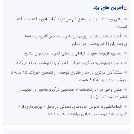
::
آخرین های یزد
وقتی وعده‌ها در غبارِ صنایع گم می‌شوند / آیا بافق تافته جدابافته
است؟
تأکید استاندار یزد بر ارج نهادن به رسالت خبرنگاران؛ رسانه‌ها
پرچمداران آگاهی‌بخشی در استان
اربعین؛ بازتولید هویت فراملی و تجلی قدرت نرم جهان تشیع
طنین «چاووشی» در کویر؛ میراثی که زائر را تا بهشت بدرقه می‌کند
سنگ‌آهن مرکزی در مدار شتابان توسعه؛ از تضمین خوراک ۱۵ ساله تا
جهش سودآوری به ۶.۲ همت
طنینِ وحی در «دارالشجاعه»؛ حماسهی قرآن و عاشورا در سایهسارِ
امامزاده عبدالله (ع) بافق
خداحافظی با کابوس جاده‌های معدنی در بافق / بهره‌برداری از ۶
کیلومتر باند دوم محور «بافق-بهاباد» تا هفته دولت