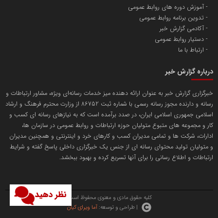
آموزش دوره های روابط عمومی
پایگاه اطلاع رسانی اعتلای نهادهای مردمی
تدوین برنامه روابط عمومی
مسعودصادقی
آکادمی گزارش خبر
دستیار روابط عمومی
ارتباط با ما
درباره گزارش خبر
خبرگزاری گزارش خبر به عنوان ارائه دهنده میز خدمات رسانه‌ای ویژه، مشاور ارتباطات و
رسانه و دارنده مجوز رسانه رسمی با شماره ثبت 86752 از وزارت محترم فرهنگ و ارشاد
تریبون
اسلامی جمهوری اسلامی ایران، در صدد برآمده است که به نیازهای رسانه ای کسب و
انتشار گسترده محتوا در رسانه گزارش خبر
کار و مجموعه های متبوع متولیان حوزه ارتباطات و روابط عمومی در سازمان ها،
ادارات، شرکت ها و تمامی مدیران کسب و کارهای خرد و اینترنتی و همچنین مدیران
پایگاه اطلاع رسانی دریا و نفت
و متولیان تولید محتوای رسانه ای از جنس یک خبرگزاری داخلی پاسخ گفته و شرایط
محمدعلی کرمعلی
ارتباطات و اطلاع رسانی را برای آنها تسریع کرده و بهبود ببخشد.
نظر دهید
کلیه حقوق مادی و معنوی محفوظ است.
| طراحی و توسعه:
آما ویرای کیان