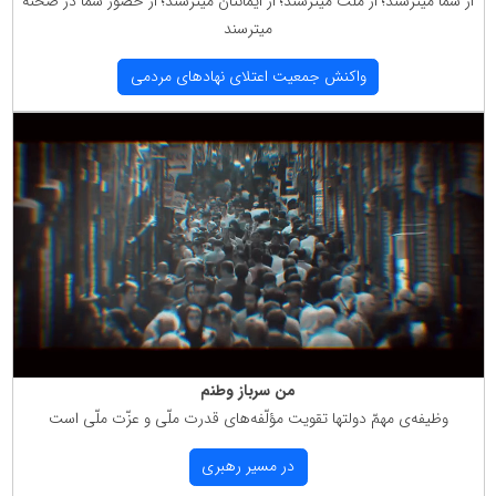
از شما میترسند؛ از ملّت میترسند؛ از ایمانتان میترسند؛ از حضور شما در صحنه
میترسند
واكنش جمعیت اعتلای نهادهای مردمی
من سرباز وطنم
وظیفه‌ی مهمّ دولتها تقویت مؤلّفه‌های قدرت ملّی و عزّت ملّی است
در مسیر رهبری