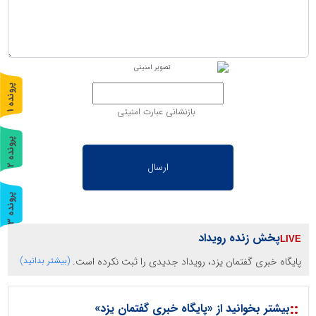
پ
1
بازنشانی عبارت امنیتی
ر
و
ن
د
ه
پ
2
ر
و
ن
د
ه
پ
3
ر
و
ن
د
ه
پخش زنده رویداد
پایگاه خبری گفتمان یزد، رویداد جدیدی را ثبت نکرده است.
(بیشتر بدانید)
::
بیشتر بخوانید از «پایگاه خبری گفتمان یزد»