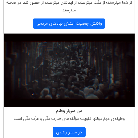
از شما میترسند؛ از ملّت میترسند؛ از ایمانتان میترسند؛ از حضور شما در صحنه
میترسند
واكنش جمعیت اعتلای نهادهای مردمی
من سرباز وطنم
وظیفه‌ی مهمّ دولتها تقویت مؤلّفه‌های قدرت ملّی و عزّت ملّی است
در مسیر رهبری