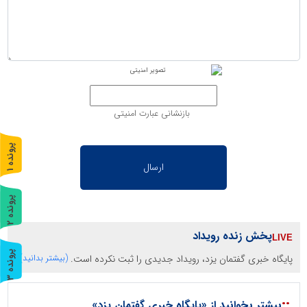
بازنشانی عبارت امنیتی
پ
1
ر
و
ن
د
ه
پ
2
ر
و
ن
د
ه
پخش زنده رویداد
پ
3
پایگاه خبری گفتمان یزد، رویداد جدیدی را ثبت نکرده است.
(بیشتر بدانید)
ر
و
ن
د
ه
::
بیشتر بخوانید از «پایگاه خبری گفتمان یزد»