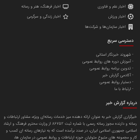
اخبار علم و فناوری
اخبار فرهنگ، هنر و رسانه
اخبار ورزش
اخبار زندگی و سرگرمی
اخبار سازمان‌ها و شرکت‌ها
آهن و فولاد غدیر ایرانیان
دسترسی سریع
تامین آهن اسفنجی تولیدکنندگان فولاد در کشور
شهروند خبرنگار استانی
آموزش دوره های روابط عمومی
پایگاه اطلاع رسانی اعتلای نهادهای مردمی
تدوین برنامه روابط عمومی
مسعودصادقی
آکادمی گزارش خبر
دستیار روابط عمومی
ارتباط با ما
درباره گزارش خبر
خبرگزاری گزارش خبر به عنوان ارائه دهنده میز خدمات رسانه‌ای ویژه، مشاور ارتباطات و
رسانه و دارنده مجوز رسانه رسمی با شماره ثبت 86752 از وزارت محترم فرهنگ و ارشاد
تریبون
اسلامی جمهوری اسلامی ایران، در صدد برآمده است که به نیازهای رسانه ای کسب و
انتشار گسترده محتوا در رسانه گزارش خبر
کار و مجموعه های متبوع متولیان حوزه ارتباطات و روابط عمومی در سازمان ها،