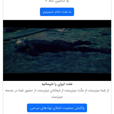
به كدامین گناه ؟!
ما ملت امام حسینیم
ملت ایران را نترسانید
از شما میترسند؛ از ملّت میترسند؛ از ایمانتان میترسند؛ از حضور شما در صحنه
میترسند
واكنش جمعیت اعتلای نهادهای مردمی