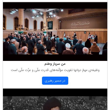
من سرباز وطنم
وظیفه‌ی مهمّ دولتها تقویت مؤلّفه‌های قدرت ملّی و عزّت ملّی است
در مسیر رهبری