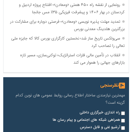
رونمایی از نقشه راه ۴۵۰ همتی «ومعادن»؛ افتتاح پروژه اردبیل و
کردستان در بهار ۱۴۰۶ و پیشرفت فیزیکی ۳۵٪ مس جانجا
تمدید مهلت پذیره نویسی «ومعادن»؛ فرصتی دوباره برای مشارکت در
بزرگترین هلدینگ معدنی بورس
سی‌ولکس تاریخ ساز شد؛ نخستین کارگزاری بورس کالا که جایزه ملی
تعالی را تصاحب کرد
انقلاب در تأمین مالی فلزات استراتژیک؛ توکنی‌سازی، مسیر تازه
بازارهای جهانی را هموار می کند
نظرسنجی
مهمترین نیازمندی ساختار اطلاع رسانی روابط عمومی های نوین کدام
گزینه است؟
راه اندازی خبرگزاری داخلی
همراهی شبکه های اجتماعی و پیام رسان ها
آرشیو غنی و قابل دسترس