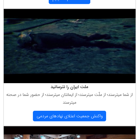
ملت ایران را نترسانید
از شما میترسند؛ از ملّت میترسند؛ از ایمانتان میترسند؛ از حضور شما در صحنه
میترسند
واكنش جمعیت اعتلای نهادهای مردمی