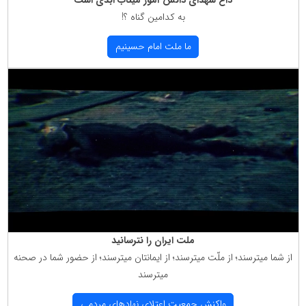
به كدامین گناه ؟!
ما ملت امام حسینیم
ملت ایران را نترسانید
از شما میترسند؛ از ملّت میترسند؛ از ایمانتان میترسند؛ از حضور شما در صحنه
میترسند
واكنش جمعیت اعتلای نهادهای مردمی