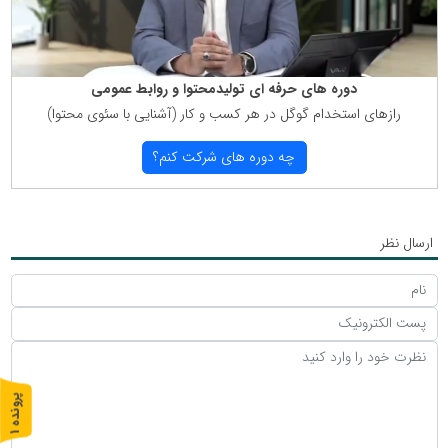
دوره های حرفه ای تولیدمحتوا و روابط عمومی
رازهای استخدام گوگل در هر كسب و كار (آشنایی با سئوی محتوا)
چه دوره های شركت كنم؟
ارسال نظر
پ
1
ر
و
ن
د
ه