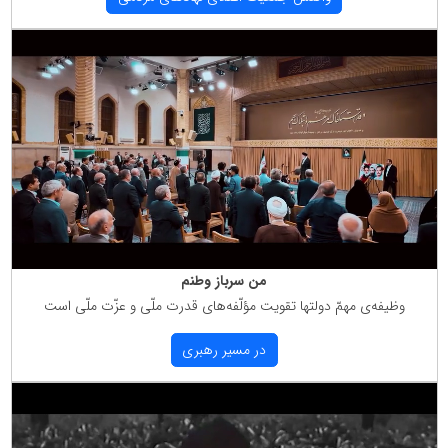
من سرباز وطنم
وظیفه‌ی مهمّ دولتها تقویت مؤلّفه‌های قدرت ملّی و عزّت ملّی است
در مسیر رهبری