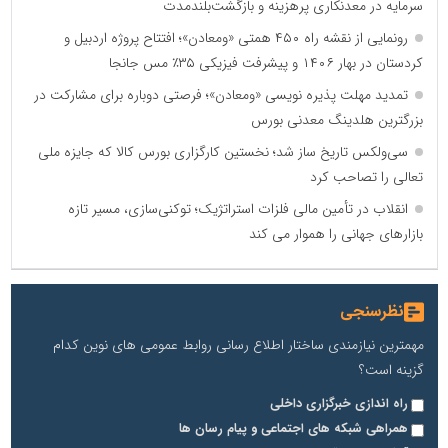
سرمایه در معدنکاری پرهزینه و بازگشت‌بلندمدت
رونمایی از نقشه راه ۴۵۰ همتی «ومعادن»؛ افتتاح پروژه اردبیل و
کردستان در بهار ۱۴۰۶ و پیشرفت فیزیکی ۳۵٪ مس جانجا
تمدید مهلت پذیره نویسی «ومعادن»؛ فرصتی دوباره برای مشارکت در
بزرگترین هلدینگ معدنی بورس
سی‌ولکس تاریخ ساز شد؛ نخستین کارگزاری بورس کالا که جایزه ملی
تعالی را تصاحب کرد
انقلاب در تأمین مالی فلزات استراتژیک؛ توکنی‌سازی، مسیر تازه
بازارهای جهانی را هموار می کند
نظرسنجی
مهمترین نیازمندی ساختار اطلاع رسانی روابط عمومی های نوین کدام
گزینه است؟
راه اندازی خبرگزاری داخلی
همراهی شبکه های اجتماعی و پیام رسان ها