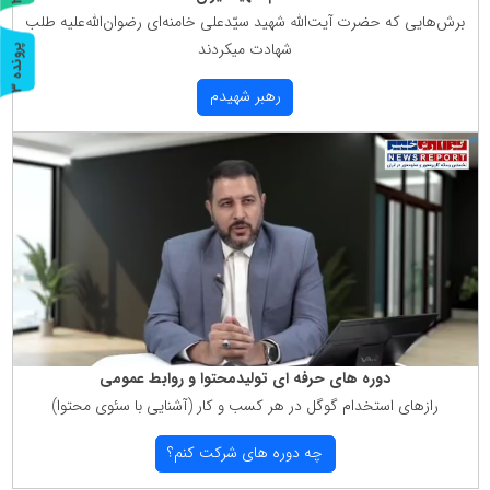
ر
و
ن
د
ه
برش‌هایی كه حضرت آیت‌الله شهید سیّدعلی خامنه‌ای رضوان‌الله‌علیه طلب
شهادت میكردند
پ
3
ر
و
ن
د
ه
رهبر شهیدم
دوره های حرفه ای تولیدمحتوا و روابط عمومی
رازهای استخدام گوگل در هر كسب و كار (آشنایی با سئوی محتوا)
چه دوره های شركت كنم؟