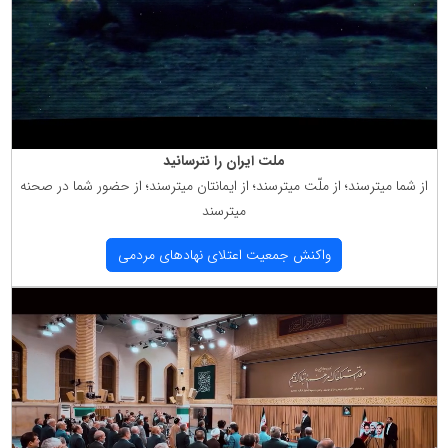
ملت ایران را نترسانید
از شما میترسند؛ از ملّت میترسند؛ از ایمانتان میترسند؛ از حضور شما در صحنه
میترسند
واكنش جمعیت اعتلای نهادهای مردمی