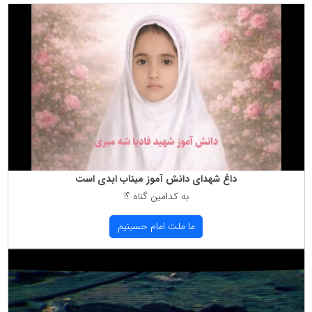
داغ شهدای دانش آموز میناب ابدی است
به كدامین گناه ؟!
ما ملت امام حسینیم