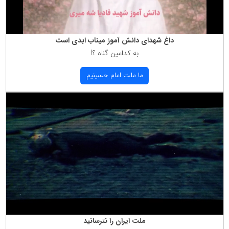
داغ شهدای دانش آموز میناب ابدی است
به كدامین گناه ؟!
ما ملت امام حسینیم
ملت ایران را نترسانید