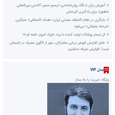
آموزش زبان با نگاه روان‌شناختی؛ ترسیم مسیر آکادمی بین‌المللی
ماهنورا، برای یادگیری اثربخش
بازنگری در نظام اکتشاف معدنی ایران؛ «هدف اکتشافی» جایگزین
«مرحله عملیاتی» می‌شود
ال ایستر پوشاک؛ تولید کننده با برند «نوزاد امروز، نابغه فردا»
عامل افزایش قبوض برخی مشترکان، عبور از الگوی مصرف در تابستان
است/ افزایش تعرفه نداشتیم
مدل VIP
پایگاه خبریت را راه بنداز