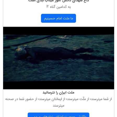
داغ شهدای دانش آموز میناب ابدی است
به كدامین گناه ؟!
ما ملت امام حسینیم
ملت ایران را نترسانید
از شما میترسند؛ از ملّت میترسند؛ از ایمانتان میترسند؛ از حضور شما در صحنه
میترسند
واكنش جمعیت اعتلای نهادهای مردمی