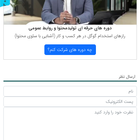
ر
و
ن
د
ه
دوره های حرفه ای تولیدمحتوا و روابط عمومی
رازهای استخدام گوگل در هر كسب و كار (آشنایی با سئوی محتوا)
چه دوره های شركت كنم؟
ارسال نظر