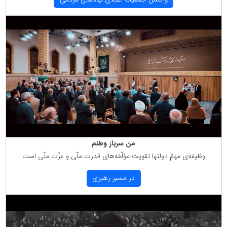
من سرباز وطنم
وظیفه‌ی مهمّ دولتها تقویت مؤلّفه‌های قدرت ملّی و عزّت ملّی است
در مسیر رهبری