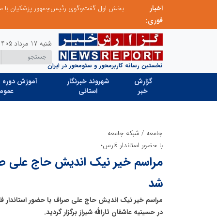
اخبار
نشست مشترک و صمیمانه رئیس بنیاد با مدیرعامل اتحادیه تعاونی‌های توسعه روستایی و منابع طبیعی استان البرز
بخش اول گفت‌وگوی رئیس‌جمهور پزشکیان با م
فوری:
شنبه 17 مرداد 1405
نخستین رسانه کاربرمحور و سئومحور در ایران
گزارش
شهروند خبرنگار
آموزش دوره ه
خبر
استانی
عموم
جامعه
/
شبکه جامعه
با حضور استاندار فارس؛
مراسم خیر نیک اندیش حاج علی صرا
شد
مراسم خیر نیک اندیش حاج علی صراف با حضور استاندار فا
در حسینیه عاشقان ثارالله شیراز برگزار گردید.