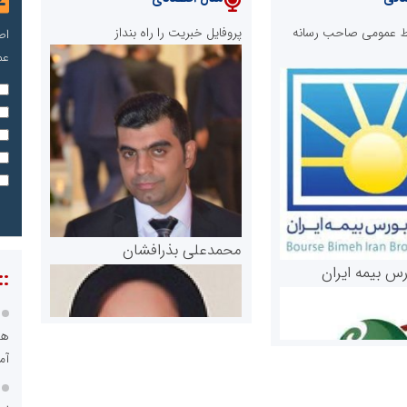
ابط عمومی صاحب رسانه
پروفایل خبریت را راه بنداز
اص
عم
محمدعلی بذرافشان
رس بیمه ایران
::
هو
آم