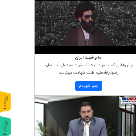
امام شهید ایران
برش‌هایی كه حضرت آیت‌الله شهید سیّدعلی خامنه‌ای
رضوان‌الله‌علیه طلب شهادت میكردند
رهبر شهیدم
پ
1
ر
و
ن
د
ه
پ
2
ر
و
ن
د
ه