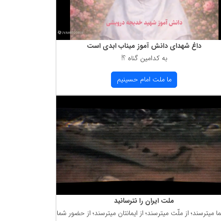
داغ شهدای دانش آموز میناب ابدی است
به كدامین گناه ؟!
ما ملت امام حسینیم
ملت ایران را نترسانید
ما میترسند؛ از ملّت میترسند؛ از ایمانتان میترسند؛ از حضور شما