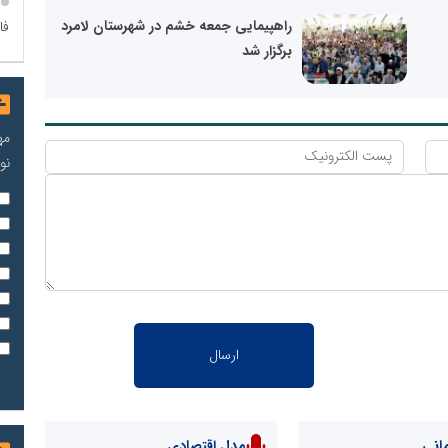
راهپیمایی جمعه خشم در شهرستان لامرد
فا
برگزار شد
مه
نو
انی
مدل اقتصادی