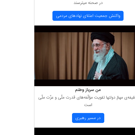
در صحنه میترسند
واكنش جمعیت اعتلای نهادهای مردمی
من سرباز وطنم
یفه‌ی مهمّ دولتها تقویت مؤلّفه‌های قدرت ملّی و عزّت ملّی
است
در مسیر رهبری