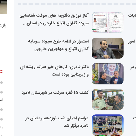
ابات
آغاز توزیع دفترچه های موقت شناسایی
سپرده گذاران اتباع خارجی در استان...
رازه
مور
استمرار در ادامه طرح سپرده سرمایه
گذاری اتباع و مهاجرین خارجی
در
دکتر قادری: کارهای خیر صراف ریشه ای
::
و زیربنایی بوده است
کشف 15 فقره سرقت در شهرستان لامرد
اس
ت
مراسم احیای شب نوزدهم رمضان در
لامرد برگزار شد
رس