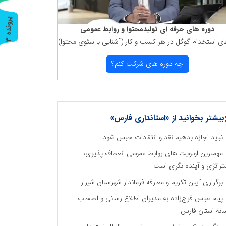
پ
3
دوره های حرفه ای تولیدمحتوا و روابط عمومی
ای استخدام گوگل در هر كسب و كار (آشنایی با سئوی محتوا)
ر
و
ن
د
ه
چه دوره های شركت كنم؟
بیشتر بخوانید از «استانداری فارس»
نباید اجازه بدهیم نقد و انتقادات حبس شود
مهمترین اولویت های روابط عمومی انعطاف پذیری،
تراتژی و آینده نگری است
برگزاری آیین تکریم و معارفه فرماندار شهرستان شیراز
پیام عباس فرج‌زاده به مدیران اطلاع رسانی و اصحاب
انه استان فارس