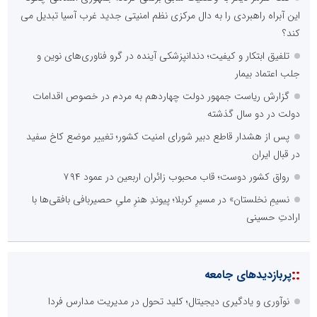
این آبراه راهبردی را به دال مرکزی نظم امنیتی جدید غرب آسیا تبدیل می
کند؟
تلفیق ابتکار و کیفیت؛ دندانپزشکی آینده در گرو فناوری‌های نوین و
جلب اعتماد بیمار
گزارش ریاست جمهور دولت چهاردهم به مردم در خصوص اقدامات
دولت در دو سال گذشته
پس از هشدار قاطع دبیر شورای امنیت کشور؛ تغییر موضع کاخ سفید
در قبال ایران
رواق کشور دوست؛ قاب محبوب زائران اربعین در عمود ۷۹۴
نسیمِ نخلستان» در مسیرِ کربلا؛ پیوندِ هنرِ ملیِ حصیربافی بافقی‌ها با
ارادتِ حسینی
::
پربازدیدهای جامعه
نوآوری و یادگیری دیجیتال؛ کلید تحول در مدیریت مدارس فردا