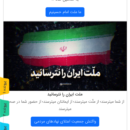
ما ملت امام حسینیم
پ
1
ملت ایران را نترسانید
ر
و
ن
د
ه
از شما میترسند؛ از ملّت میترسند؛ از ایمانتان میترسند؛ از حضور شما در صحنه
پ
2
میترسند
ر
و
ن
د
ه
واكنش جمعیت اعتلای نهادهای مردمی