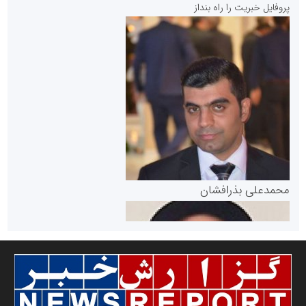
پروفایل خبریت را راه بنداز
سازمان بورس و اوراق بهادار
مرجع اخبار موثق در بازارسرمایه
پایگاه خبری گفتمان یزد
محمدعلی بذرافشان
سازمان صنعت،معدن و تجارت