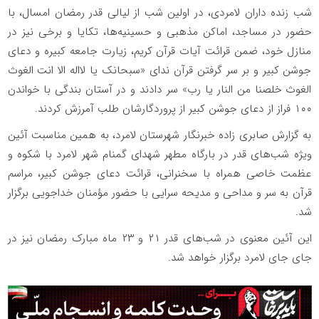
شب زنده داران لامردی، در اولین شب از لیالی قدر رمضان امسال، با
حضور در مساجد، اماکن مذهبی و حسینیه‌ها، تکایا و برخی نیز در
منازل خود، ضمن قرائت آیات قرآن کریم، زیارت جامعه کبیره و دعای
جوشن کبیر و بر سر گرفتن قرآن ندای «سبحانک یا لااله الا انت الغوث
الغوث خلصنا من النار یا رب» سر دادند و در آستان بندگی با خواندن
۱۰۰ فراز از دعای جوشن کبیر از پروردگارشان طلب آمرزش کردند.
به گزارش صابری زاده خبرنگار شهرستان لامرد، به همین مناسبت آئین
ویژه شب‌های قدر در بارگاه مطهر شهدای گمنام شهر لامرد با شکوه و
عظمت خاصی همراه با سخنرانی، قرائت دعای جوشن کبیر، مراسم
قرآن به سر و مداحی و مدیحه سرایی با حضور مؤمنان خداجویی برگزار
شد.
این آئین معنوی در شب‌های قدر ۲۱ و ۲۳ ماه مبارک رمضان نیز در
جای جای لامرد برگزار خواهد شد.