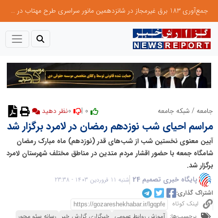
جمع‌آوری 183 برق غیرمجاز در شانزدهمین مانور سراسری طرح مهتاب در استان تهران
0
0 |
جامعه
/
شبکه جامعه
نظر دهید
مراسم احیای شب نوزدهم رمضان در لامرد برگزار شد
آیین معنوی نخستین شب از شب‌های قدر (نوزدهم) ماه مبارک رمضان
شامگاه جمعه با حضور اقشار مردم متدین در مناطق مختلف شهرستان لامرد
برگزار شد.
پایگاه خبری تصمیم 24
شنبه 11 فروردین 1403 - 23:38
اشتراک گذاری:
لینک کوتاه
برچسب‌ها:
آموزش روابط عمومی
خبرگزاری گزارش خبر
رسانه سئو محور