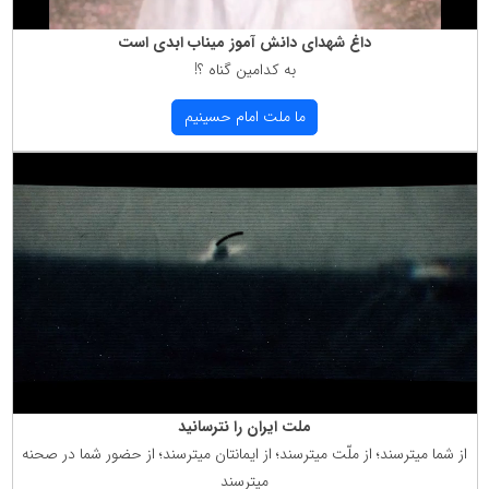
داغ شهدای دانش آموز میناب ابدی است
به كدامین گناه ؟!
ما ملت امام حسینیم
ملت ایران را نترسانید
از شما میترسند؛ از ملّت میترسند؛ از ایمانتان میترسند؛ از حضور شما در صحنه
میترسند