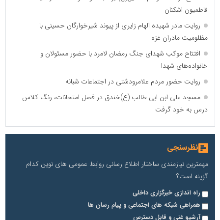
فاطمیون اشکنان
روایت مادر شهیده الهام زایری از پیوند شیرخوارگان حسینی با
مظلومیت مادران غزه
افتتاح موکب شهدای جنگ رمضان لامرد با حضور مسئولان و
خانواده‌های شهدا
روایت حضور مردم علامرودشتی در اجتماعات شبانه
مسجد علی ابن ابی طالب (ع)خندق در فصل امتحانات، رنگ کلاس
درس به خود گرفت
نظرسنجی
مهمترین نیازمندی ساختار اطلاع رسانی روابط عمومی های نوین کدام
گزینه است؟
راه اندازی خبرگزاری داخلی
همراهی شبکه های اجتماعی و پیام رسان ها
آرشیو غنی و قابل دسترس