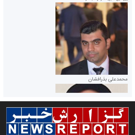
سازمان بورس و اوراق بهادار
مرجع اخبار موثق در بازارسرمایه
پایگاه خبری گفتمان یزد
محمدعلی بذرافشان
سازمان صنعت،معدن و تجارت