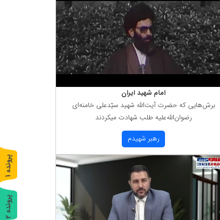
امام شهید ایران
برش‌هایی كه حضرت آیت‌الله شهید سیّدعلی خامنه‌ای
رضوان‌الله‌علیه طلب شهادت میكردند
رهبر شهیدم
پ
1
ر
و
ن
د
ه
پ
2
ر
و
ن
د
ه