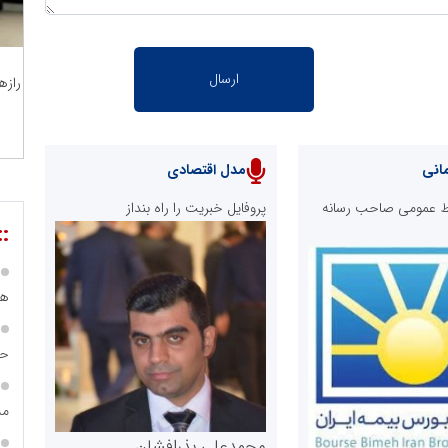
رازه
انی
مدل اقتصادی
ابط عمومی صاحب رسانه
پروفایل خبریت را راه بنداز
::
هی
حس
مس
محمدعلی بذرافشان