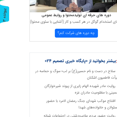
پ
3
دوره های حرفه ای تولیدمحتوا و روابط عمومی
ای استخدام گوگل در هر كسب و كار (آشنایی با سئوی محتوا)
ر
و
ن
د
ه
چه دوره های شركت كنم؟
بیشتر بخوانید از «پایگاه خبری تصمیم 24»
سلاح در دست و نام حسین(ع) بر لب؛ سوگ و حماسه در
أت فاطمیون اشکنان
روایت مادر شهیده الهام زایری از پیوند شیرخوارگان
ینی با مظلومیت مادران غزه
افتتاح موکب شهدای جنگ رمضان لامرد با حضور
ئولان و خانواده‌های شهدا
روایت حضور مردم علامرودشتی در اجتماعات شبانه