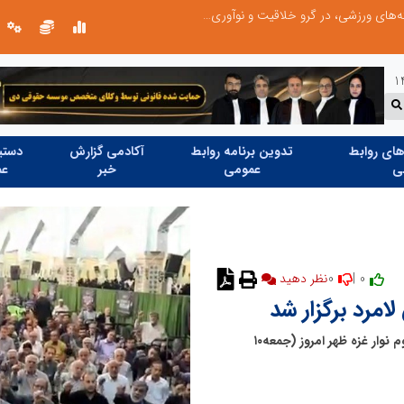
توسعه ورزش‌های رزمی و ترویج هرچه بهتر رشته‌های ورزشی، در گرو خلاقیت و نوآوری است
ای روابط
تدوین برنامه روابط
آکادمی گزارش
دستیا
ی
عمومی
خبر
عم
0
0 |
نظر دهید
مرد برگزار شد
راهپیمایی گسترده مردم لامرد در حمایت از فلسطینیان مظلوم نوار غزه ظهر امروز (جمعه۱۰