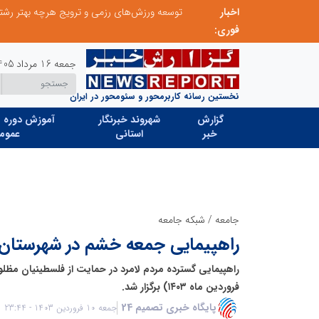
اخبار
از کشف استعدادهای ناب تا پرورش آن‌ها با رویکردهای نوآورانه؛ مسیر تحول‌آفرین شنای ایران در سطح جهانی
فوری:
جمعه 16 مرداد 1405
نخستین رسانه کاربرمحور و سئومحور در ایران
گزارش
شهروند خبرنگار
آموزش دوره ه
خبر
استانی
عموم
جامعه
/
شبکه جامعه
راهپیمایی جمعه خشم در شهرستان لا
فروردین ماه ۱۴۰۳) برگزار شد.
پایگاه خبری تصمیم 24
جمعه 10 فروردین 1403 - 23:44