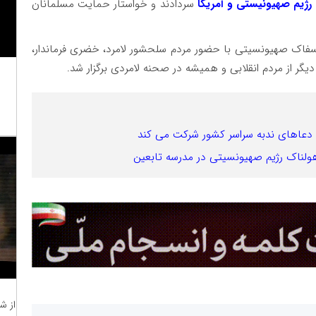
 رژیم صهیونیستی و آمریکا
سردادند و خواستار حمایت مسلمانان
اک صهیونسیتی با حضور مردم سلحشور لامرد، خضری فرماندار،
ر از مردم انقلابی و همیشه در صحنه لامردی برگزار شد.
می دعاهای ندبه سراسر کشور شرکت می کند
هولناک رژیم صهیونسیتی در مدرسه تابعین
از ش