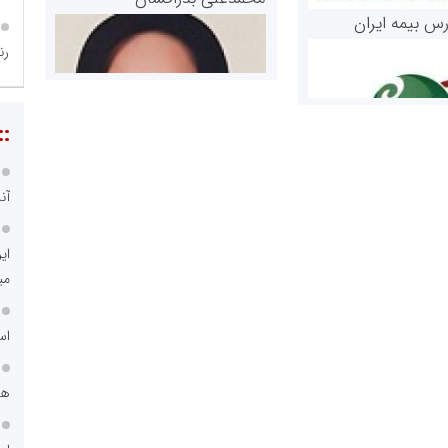
رس بیمه ایران
رن
مه
نو
مریم حاج نوروز نظری
 و اوراق بهادار
ثق در بازارسرمایه