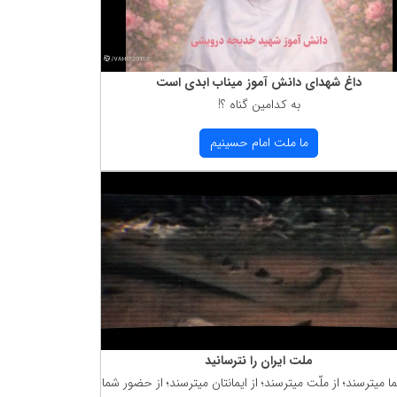
داغ شهدای دانش آموز میناب ابدی است
به كدامین گناه ؟!
ما ملت امام حسینیم
ملت ایران را نترسانید
ما میترسند؛ از ملّت میترسند؛ از ایمانتان میترسند؛ از حضور شما