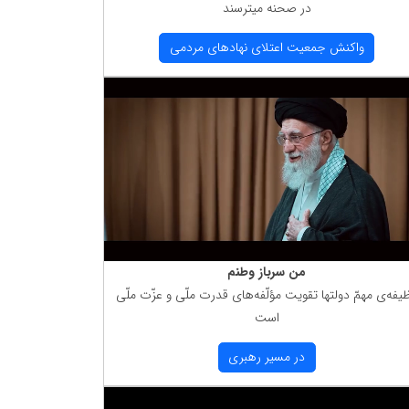
در صحنه میترسند
واكنش جمعیت اعتلای نهادهای مردمی
من سرباز وطنم
یفه‌ی مهمّ دولتها تقویت مؤلّفه‌های قدرت ملّی و عزّت ملّی
است
در مسیر رهبری