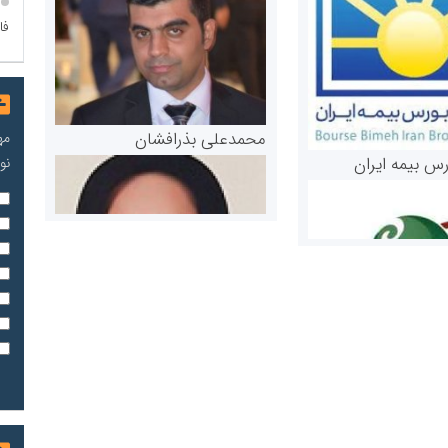
فا
محمدعلی بذرافشان
مه
رس بیمه ایران
نو
مریم حاج نوروز نظری
 و اوراق بهادار
ثق در بازارسرمایه