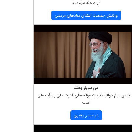
در صحنه میترسند
واكنش جمعیت اعتلای نهادهای مردمی
من سرباز وطنم
یفه‌ی مهمّ دولتها تقویت مؤلّفه‌های قدرت ملّی و عزّت ملّی
است
در مسیر رهبری