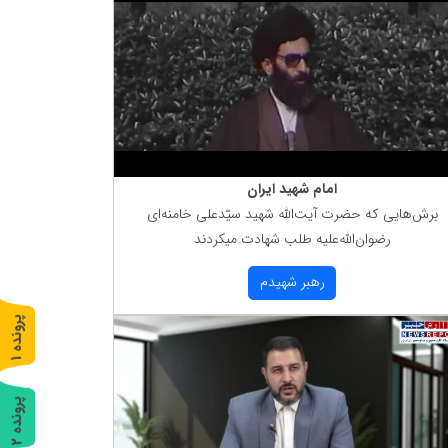
امام شهید ایران
برش‌هایی كه حضرت آیت‌الله شهید سیّدعلی خامنه‌ای
رضوان‌الله‌علیه طلب شهادت میكردند
رهبر شهیدم
پ
1
ر
و
ن
د
ه
پ
2
ر
و
ن
د
ه