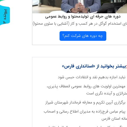
پ
3
دوره های حرفه ای تولیدمحتوا و روابط عمومی
ای استخدام گوگل در هر كسب و كار (آشنایی با سئوی محتوا)
ر
و
ن
د
ه
چه دوره های شركت كنم؟
بیشتر بخوانید از «استانداری فارس»
نباید اجازه بدهیم نقد و انتقادات حبس شود
مهمترین اولویت های روابط عمومی انعطاف پذیری،
تراتژی و آینده نگری است
برگزاری آیین تکریم و معارفه فرماندار شهرستان شیراز
پیام عباس فرج‌زاده به مدیران اطلاع رسانی و اصحاب
انه استان فارس