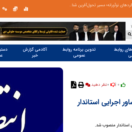
از کشف استعدادهای ناب تا پرورش آن‌ها با رویکردهای نوآورانه؛ مسیر تحول‌آفرین شنای ایران در سطح جهانی
ای روابط
تدوین برنامه روابط
آکادمی گزارش
دستیا
ی
عمومی
خبر
عم
0
0 |
نظر دهید
ر اجرایی استاندار
ی استاندار منصوب شد.