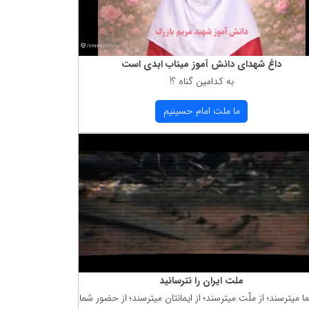
داغ شهدای دانش آموز میناب ابدی است
به كدامین گناه ؟!
ما ملت امام حسینیم
ملت ایران را نترسانید
ما میترسند؛ از ملّت میترسند؛ از ایمانتان میترسند؛ از حضور شما