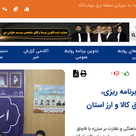
میزبانی منطقه برق چهاردانگه
شانزدهمین مانور سراسری طرح مهتاب در 
ای روابط
تدوین برنامه روابط
آکادمی گزارش
دستیا
ی
عمومی
خبر
عم
0
0 |
نامه ریزی،
کالا و ارز استان
هنگی و نظارت بر مبارزه با قاچاق