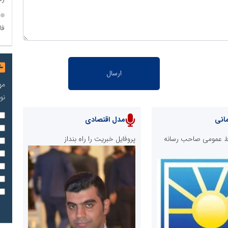
فا
مه
نو
انی
مدل اقتصادی
ابط عمومی صاحب رسانه
پروفایل خبریت را راه بنداز