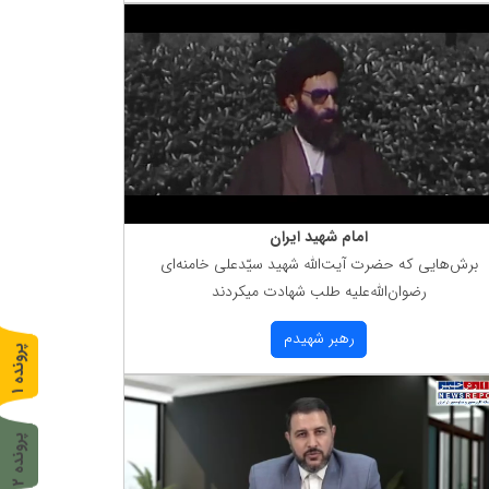
امام شهید ایران
برش‌هایی كه حضرت آیت‌الله شهید سیّدعلی خامنه‌ای
رضوان‌الله‌علیه طلب شهادت میكردند
رهبر شهیدم
پ
1
ر
و
ن
د
ه
پ
2
ر
و
ن
د
ه