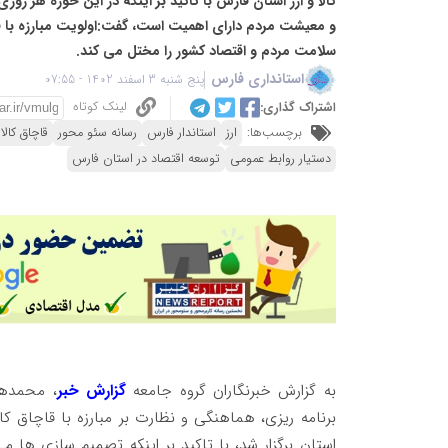
کالا و ارز استان فارس با تاکید بر اینکه در این حوزه هر ر
و معیشت مردم دارای اهمیت است، گفت:اولویت مبارزه با قا
سلامت مردم و اقتصاد کشور را مختل می کند.
استانداری فارس
پنج شنبه 3 اسفند 1402 - 07:55
لینک کوتاه
اشتراک گذاری:
برچسب‌ها:
ارز
استاندار فارس
رسانه سئو محور
قاچاق کالا
دستیار روابط عمومی
توسعه اقتصاد در استان فارس
به گزارش خبرنگاران گروه جامعه
گزارش خبر
، محمدها
برنامه ریزی، هماهنگی و نظارت بر مبارزه با قاچاق کا
استان برگزار شد، با تاکید بر اینکه تصمیم سازی ها م