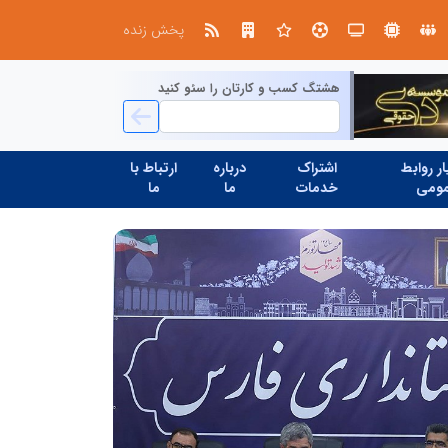
استان تهران به میزبانی منطقه برق لواسان
جمع‌آوری 183 برق غیرمجاز در شانزدهمین مانور سراسری طرح مهتاب در استان تهران
پخش زنده
هشتگ کسب و کارتان را سئو کنید
ر روابط
اشتراک
درباره
ارتباط با
ومی
خدمات
ما
ما