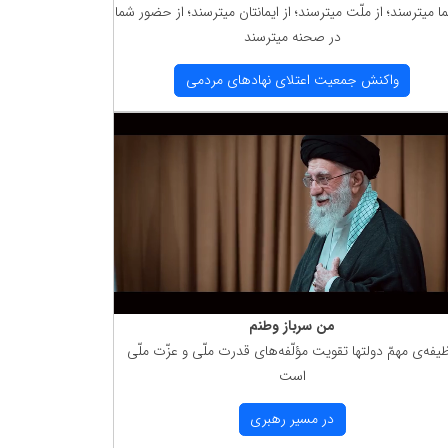
ما میترسند؛ از ملّت میترسند؛ از ایمانتان میترسند؛ از حضور شما
در صحنه میترسند
واكنش جمعیت اعتلای نهادهای مردمی
من سرباز وطنم
یفه‌ی مهمّ دولتها تقویت مؤلّفه‌های قدرت ملّی و عزّت ملّی
است
در مسیر رهبری