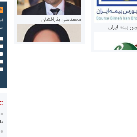
محمدعلی بذرافشان
اص
رس بیمه ایران
عم
مریم حاج نوروز نظری
 و اوراق بهادار
::
ثق در بازارسرمایه
دا