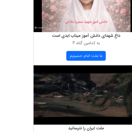
داغ شهدای دانش آموز میناب ابدی است
به كدامین گناه ؟!
ما ملت امام حسینیم
ملت ایران را نترسانید