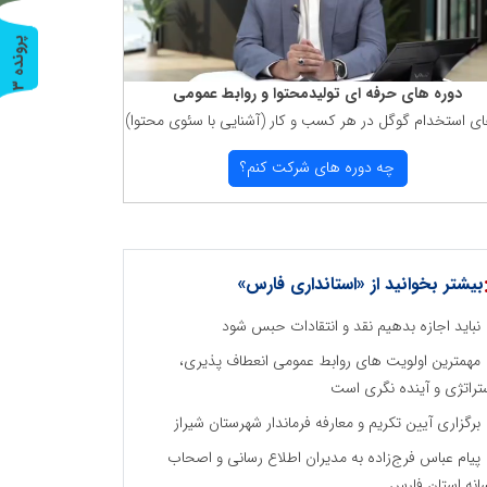
پ
3
ر
و
ن
د
ه
دوره های حرفه ای تولیدمحتوا و روابط عمومی
ای استخدام گوگل در هر كسب و كار (آشنایی با سئوی محتوا)
چه دوره های شركت كنم؟
بیشتر بخوانید از «استانداری فارس»
نباید اجازه بدهیم نقد و انتقادات حبس شود
مهمترین اولویت های روابط عمومی انعطاف پذیری،
تراتژی و آینده نگری است
برگزاری آیین تکریم و معارفه فرماندار شهرستان شیراز
پیام عباس فرج‌زاده به مدیران اطلاع رسانی و اصحاب
انه استان فارس