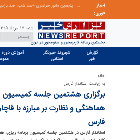
اخبار
عامل افزایش قبوض برخی مشترکان، عبور از الگوی مصرف در تابستان است/ افزایش تعرفه نداشتیم
پنجمین مانور سراسری «صد شب، صد بازدید» به 
فوری:
شنبه 17 مرداد 1405
نخستین رسانه کاربرمحور و سئومحور در ایران
گزارش
شهروند خبرنگار
آموزش دوره ه
خبر
استانی
عموم
خانه
به ریاست استاندار فارس
برگزاری هشتمین جلسه کمیسیون بر
هماهنگی و نظارت بر مبارزه با قاچاق 
فارس
استاندار فارس در هشتمین جلسه کمیسیون برنامه ریزی، هما