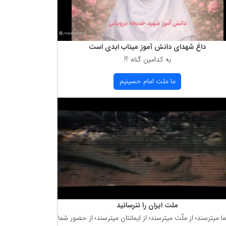
داغ شهدای دانش آموز میناب ابدی است
به كدامین گناه ؟!
ما ملت امام حسینیم
ملت ایران را نترسانید
ما میترسند؛ از ملّت میترسند؛ از ایمانتان میترسند؛ از حضور شما