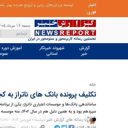
اخبار
از کشف استعدادهای ناب تا پرورش آن‌ها با رویکردهای نوآورانه؛ مسیر تحول‌آفرین شنای ایران در سطح جهانی
فوری:
جمعه 16 مرداد 1405
نخستین رسانه کاربرمحور و سئومحور در ایران
گزارش
شهروند خبرنگار
آموزش دوره ه
خبر
استانی
عموم
خانه
تکلیف پرونده بانک های ناتراز به ک
ساماندهی بانک‌ها و موسسات اعتباری ناتراز، یکی از برنام
سیزدهم بود و به همین دلیل هم در سال ۱۴۰۲، سه موسسه ناتراز منحل شدند.
با رسانه های گزارش خبر
دوشنبه 6 فروردین 1403 - 20:41
لینک کوتاه
اشتراک گذاری: