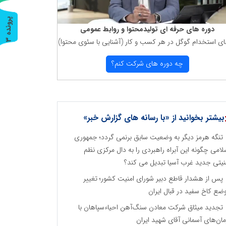
پ
3
دوره های حرفه ای تولیدمحتوا و روابط عمومی
ای استخدام گوگل در هر كسب و كار (آشنایی با سئوی محتوا)
ر
و
ن
د
ه
چه دوره های شركت كنم؟
بیشتر بخوانید از «با رسانه های گزارش خبر»
تنگه هرمز دیگر به وضعیت سابق برنمی گردد؛ جمهوری
لامی چگونه این آبراه راهبردی را به دال مرکزی نظم
نیتی جدید غرب آسیا تبدیل می کند؟
پس از هشدار قاطع دبیر شورای امنیت کشور؛ تغییر
ضع کاخ سفید در قبال ایران
تجدید میثاق شرکت معادن سنگ‌آهن احیاءسپاهان با
مان‌های آسمانی آقای شهید ایران