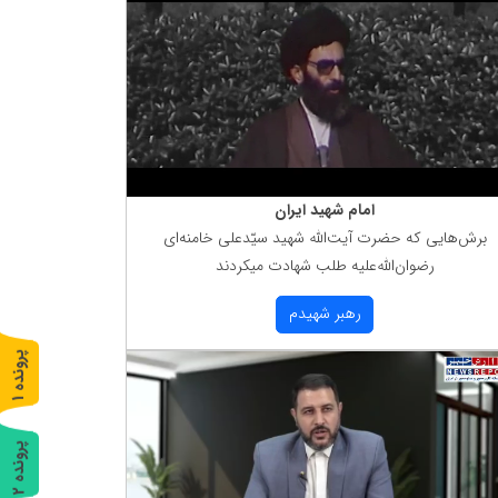
امام شهید ایران
برش‌هایی كه حضرت آیت‌الله شهید سیّدعلی خامنه‌ای
رضوان‌الله‌علیه طلب شهادت میكردند
رهبر شهیدم
پ
1
ر
و
ن
د
ه
پ
2
ر
و
ن
د
ه