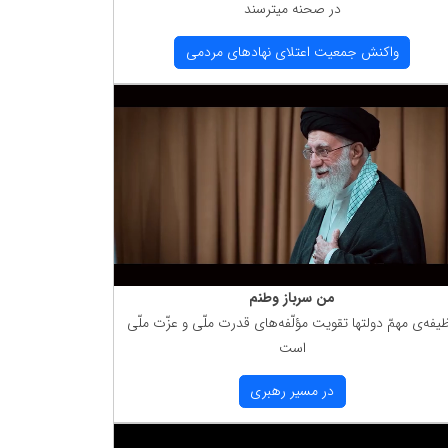
در صحنه میترسند
واكنش جمعیت اعتلای نهادهای مردمی
من سرباز وطنم
یفه‌ی مهمّ دولتها تقویت مؤلّفه‌های قدرت ملّی و عزّت ملّی
است
در مسیر رهبری