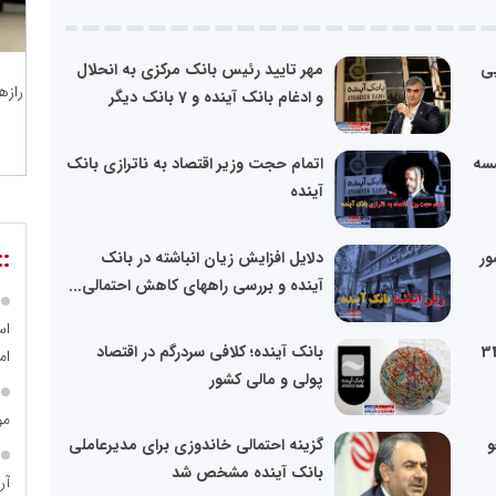
بی
مهر تایید رئیس بانک مرکزی به انحلال
رازه
و ادغام بانک آینده و 7 بانک دیگر
سسه
اتمام حجت وزیر اقتصاد به ناترازی بانک
آینده
::
ور
دلایل افزایش زیان انباشته در بانک
آینده و بررسی راههای کاهش احتمالی...
اس
مایه 14 هزار و 344
بانک آینده؛ کلافی سردرگم در اقتصاد
ام
پولی و مالی کشور
مو
و
گزینه احتمالی خاندوزی برای مدیرعاملی
بانک آینده مشخص شد
آر