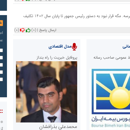
زور وزیر اقتصاد و بانک مرکزی به لابی های بانک های ناتراز نمیرسه. مگه قرار نبود به دستور رئیس جمهور تا پایان سال 1402 تکلیف
ارسال پاسخ
|
(0)
(0)
اص
عم
انی
مدل اقتصادی
ابط عمومی صاحب رسانه
پروفایل خبریت را راه بنداز
::
محمدعلی بذرافشان
آن