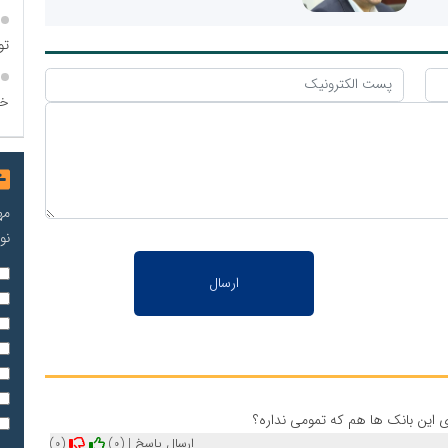
تو
خو
مه
نو
ی این بانک ها هم که تمومی نداره؟
ارسال پاسخ
|
(0)
(0)