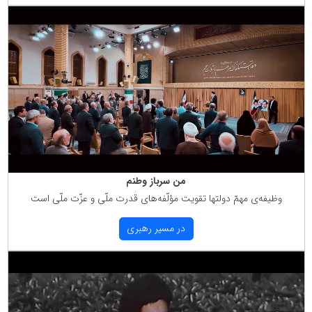
من سرباز وطنم
وظیفه‌ی مهمّ دولتها تقویت مؤلّفه‌های قدرت ملّی و عزّت ملّی است
در مسیر رهبری