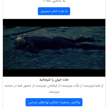
به كدامین گناه ؟!
ما ملت امام حسینیم
ملت ایران را نترسانید
از شما میترسند؛ از ملّت میترسند؛ از ایمانتان میترسند؛ از حضور شما در صحنه
میترسند
واكنش جمعیت اعتلای نهادهای مردمی