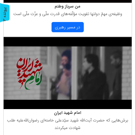
من سرباز وطنم
پ
3
وظیفه‌ی مهمّ دولتها تقویت مؤلّفه‌های قدرت ملّی و عزّت ملّی است
ر
و
ن
د
ه
در مسیر رهبری
امام شهید ایران
برش‌هایی كه حضرت آیت‌الله شهید سیّدعلی خامنه‌ای رضوان‌الله‌علیه طلب
شهادت میكردند