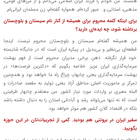
هستند. من خودم را فرزند ایران اسلامی می‌دانم و از مرزهای قومی،
مذهبی، استانی و… عبور کرده‌ام. همواره گفته‌ام، زن مسلمان ایرانی‌ام.
برای اینکه کلمه محروم برای همیشه از کنار نام سیستان و بلوچستان
برداشته شود، چه ایده‌ای دارید؟
من همیشه گفته‌ام سیستان و بلوچستان محروم نیست. اینجا
قطعه‌ای بی‌نظیر و بی‌بدیل در پیکره‌ ایران است که در جایگاه شایسته
خود قرار نگرفته. ذهن برخی مدیران محروم است از فهم بهشت
سرمایه‌گذاری ایران عزیز. خلاصه بگویم که «دکترین فرصت‌ها» در
بهشت سرمایه‌گذاری یعنی چابهار، چراغ راه ما خواهد بود و همچنین
تمرکز بر ماموریت اصلی مناطق آزاد یعنی تولید به مقصد صادرات و
البته معبری بر واردات مورد نیاز کشور. من معتقدم چابهار ظرفیتی
است که نه تنها می‌تواند رشد و آبادانی استان را به دنبال داشته باشد
بلکه در اقتصاد کلان کشور هم موثر خواهد بود.
سفیر ایران در بروئنی هم بودید. کمی از تجربیات‌تان در این حوزه
بگویید.
لحظه به لحظه‌ی دوران سفارت تجربه فرصت ارزشمندی برای من بود.