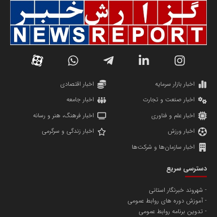
سازمان صنعت،معدن و تجارت
دانشگاه سئوی ایران
مریم حاج نوروز نظری
اخبار بازار سرمایه
اخبار اقتصادی
اخبار صنعت و تجارت
اخبار جامعه
اخبار علم و فناوری
اخبار فرهنگ، هنر و رسانه
اخبار ورزش
اخبار زندگی و سرگرمی
اخبار سازمان‌ها و شرکت‌ها
آهن و فولاد غدیر ایرانیان
دسترسی سریع
تامین آهن اسفنجی تولیدکنندگان فولاد در کشور
شهروند خبرنگار استانی
آموزش دوره های روابط عمومی
پایگاه اطلاع رسانی اعتلای نهادهای مردمی
تدوین برنامه روابط عمومی
مسعودصادقی